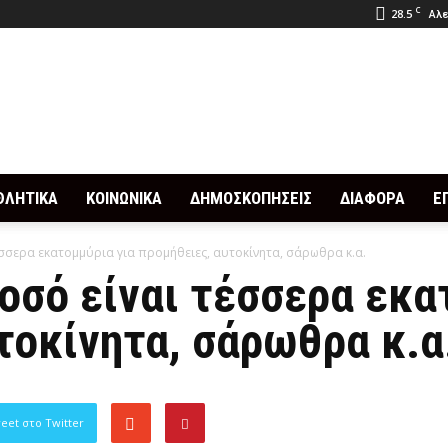
C
28.5
Αλε
ΘΛΗΤΙΚΑ
ΚΟΙΝΩΝΙΚΑ
ΔΗΜΟΣΚΟΠΗΣΕΙΣ
ΔΙΑΦΟΡΑ
Ε
έσσερα εκατομμύρια για προμήθειες, αυτοκίνητα, σάρωθρα κ.α.
ποσό είναι τέσσερα εκα
τοκίνητα, σάρωθρα κ.α
eet στο Twitter