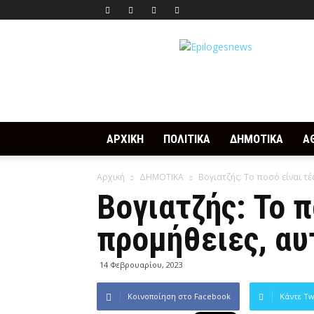
Epilogesnews
ΑΡΧΙΚΗ
ΠΟΛΙΤΙΚΑ
ΔΗΜΟΤΙΚΑ
Α
Αρχική
ΔΗΜΟΤΙΚΑ
Βογιατζής: Το ποσό είναι τ
Βογιατζής: Το 
προμήθειες, αυ
14 Φεβρουαρίου, 2023
Κοινοποίηση στο Facebook
Κάντε Tw