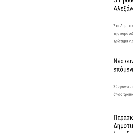
Ο Προα
Αλεξάν
Στο Δημοτικ
της παράταξ
ερώτημα για
Νέα συ
επόμενη
Σύμφωνα με 
όπως τροποπ
Παρασκε
Δημοτι