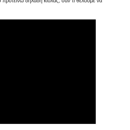
ο προτείνω δηλαδή κιόλας, σαν τι θέλουμε να