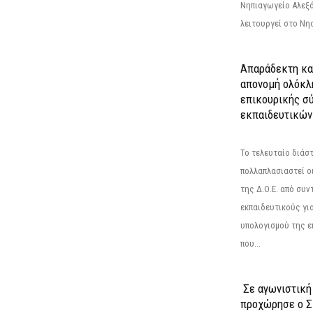
Νηπιαγωγείο Αλεξά
λειτουργεί στο Νησ
Απαράδεκτη κα
απονομή ολόκλ
επικουρικής σύ
εκπαιδευτικών
Το τελευταίο διάσ
πολλαπλασιαστεί οι
της Δ.Ο.Ε. από συ
εκπαιδευτικούς γι
υπολογισμού της ε
που...
Σε αγωνιστική
προχώρησε ο Σ