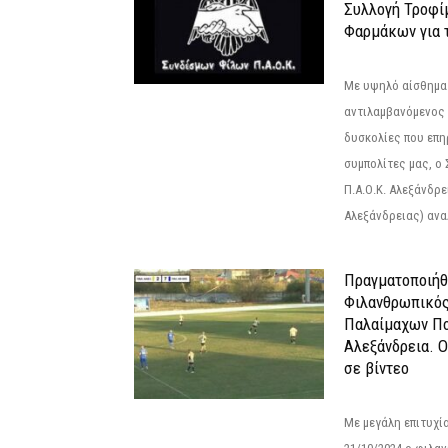
Συλλογή Τροφί
Φαρμάκων για τ
Με υψηλό αίσθημα
αντιλαμβανόμενος 
δυσκολίες που επ
συμπολίτες μας, ο
Π.Α.Ο.Κ. Αλεξάνδρει
Αλεξάνδρειας) αναλ
Πραγματοποιήθ
Φιλανθρωπικό
Παλαίμαχων Πο
Αλεξάνδρεια. 
σε βίντεο
Με μεγάλη επιτυχί