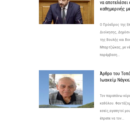
να αποτελέσει 
καθημερινής με
Ο Πρόεδρος της Ε
Διοίκησης, Δημόσι
της Βουλής και Βο
Μπαρτζώκας, με νέ
παρέμβαση...
Άρθρο του Τοπ
Ιωακείμ Νάγκε
Τον παραπάνω κύρι
καθόλου. Φαντάζομ
εσείς,αγαπητοί μο
έπρεπε να τον...