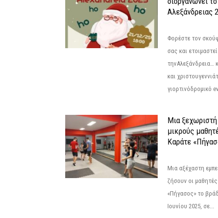
διοργανώνει το
Αλεξάνδρειας 2
Φορέστε τον σκούφ
σας και ετοιμαστεί
τηνΑλεξάνδρεια… 
και χριστουγεννιάτ
γιορτινόδρομικό eve
Μια ξεχωριστή 
μικρούς μαθητ
Καράτε «Πήγασ
Μια αξέχαστη εμπει
ζήσουν οι μαθητές
«Πήγασος» το βρά
Ιουνίου 2025, σε...