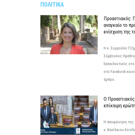
ΠΟΛΙΤΙΚΑ
Προαστιακός: Π
αναγκαίο το πρ
ενίσχυση της τ
Η κ. Συρμούλα Τζή
Σύμβουλος Ημαθίας
Εκπαιδευτικός στο
στο Facebook κοιν
άρθρο.
Ο Προαστιακός
επίκαιρη ερώτ
Η αποφώνηση της 
κ. Βασίλειου Κοτί