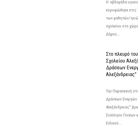
Η εβδομάδα υγιει
κορυφώθηκε στις 13
των μαθητών/τριώ
σχολείου στο χώρ
Δήμου...
Στο πλευρό του
Σχολείου Αλεξ
Δράσεων Ενερ
Αλεξάνδρειας”
Την Παρασκευή στι
Δράσεων Ενεργών
Αλεξάνδρειας" βρε
Συλλόγου Γονέων 
Ειδικού...