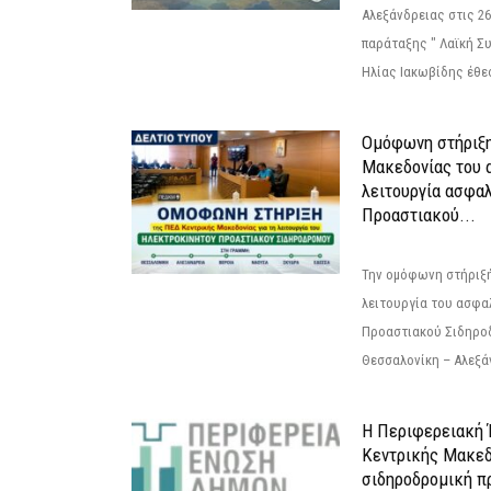
Αλεξάνδρειας στις 26
παράταξης " Λαϊκή Σ
Ηλίας Ιακωβίδης έθεσ
Ομόφωνη στήριξη
Μακεδονίας του α
λειτουργία ασφα
Προαστιακού...
Την ομόφωνη στήριξή
λειτουργία του ασφα
Προαστιακού Σιδηρο
Θεσσαλονίκη – Αλεξάν
Η Περιφερειακή
Κεντρικής Μακεδ
σιδηροδρομική π