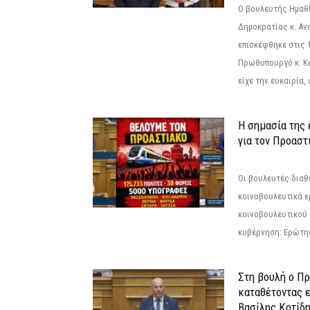
Ο βουλευτής Ημαθ
Δημοκρατίας κ. Α
επισκέφθηκε στις 
Πρωθυπουργό κ. Κ
είχε την ευκαιρία,
Η σημασία της
για τον Προαστ
Οι βουλευτές διαθ
κοινοβουλευτικά ε
κοινοβουλευτικού 
κυβέρνηση: Ερώτη
Στη βουλή ο Π
καταθέτοντας 
Βασίλης Κοτίδ