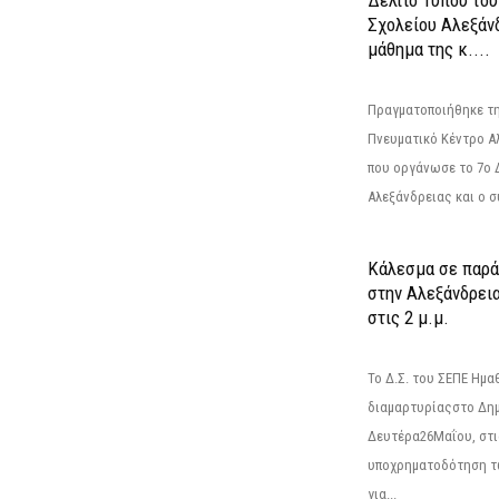
Σχολείου Αλεξάνδ
μάθημα της κ....
Πραγματοποιήθηκε τη
Πνευματικό Κέντρο Α
που οργάνωσε το 7ο 
Αλεξάνδρειας και ο σ
Κάλεσμα σε παρά
στην Αλεξάνδρεια
στις 2 μ.μ.
Το Δ.Σ. του ΣΕΠΕ Ημ
διαμαρτυρίαςστο Δημ
Δευτέρα26Μαΐου, στις
υποχρηματοδότηση τ
για...