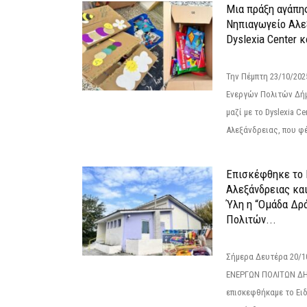
Μια πράξη αγάπης
Νηπιαγωγείο Αλε
Dyslexia Center κ
Την Πέμπτη 23/10/20
Ενεργών Πολιτών Δή
μαζί με το Dyslexia C
Αλεξάνδρειας, που φέ
Επισκέφθηκε το 
Αλεξάνδρειας κα
Ύλη η “Ομάδα Δρ
Πολιτών...
Σήμερα Δευτέρα 20/
ΕΝΕΡΓΩΝ ΠΟΛΙΤΩΝ Δ
επισκεφθήκαμε το Ει