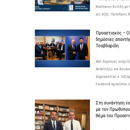
Βασίλειου Κοτίδη με 
ως εξής: Πρόεδρος Β
Προαστιακός – Οι
δημόσιες απαντή
Τσαβδαρίδη
Από δημόσιες αναρτ
Ανάπτυξης και Βουλε
Δημοκρατίας κ. Λάζα
Facebook προκύπτει ό
Στη συνάντηση τ
με τον Πρωθυπου
θέμα του Προαστι