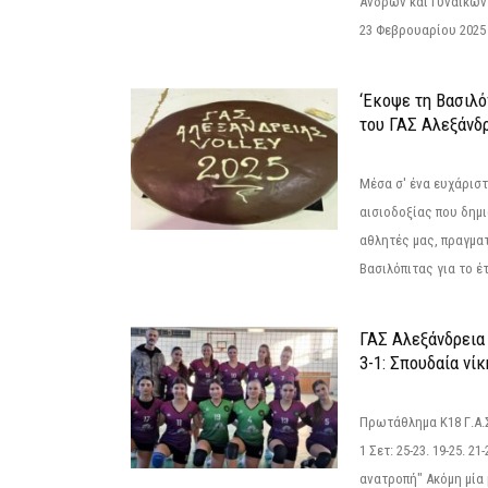
Ανδρών και Γυναικών
23 Φεβρουαρίου 2025 
‘Εκοψε τη Βασιλό
του ΓΑΣ Αλεξάνδ
Μέσα σ' ένα ευχάριστ
αισιοδοξίας που δημ
αθλητές μας, πραγμα
Βασιλόπιτας για το έτ
ΓΑΣ Αλεξάνδρεια
3-1: Σπουδαία νί
Πρωτάθλημα Κ18 Γ.Α.
1 Σετ: 25-23. 19-25. 21
ανατροπή" Ακόμη μία 