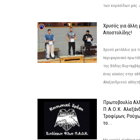
των κορασίδων μας. Α
Χρυσός για άλλη 
Αποστολίδης!
Χρυσό μετάλλιο για τ
περιφερειακό πρωτά
της Βάδης-Βυρτεμβέρ
ένας κύκλος στην αθ
Αλεξανδρινού αθλητή 
Πρωτοβουλία Αλλ
Π.Α.Ο.Κ. Αλεξάνδ
Τροφίμων, Ρούχω
το...
Με υψηλό αίσθημα κο