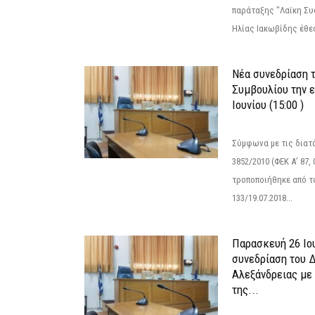
παράταξης "Λαϊκη Συ
Ηλίας Ιακωβίδης έθεσ
Νέα συνεδρίαση 
Συμβουλίου την 
Ιουνίου (15:00 )
Σύμφωνα με τις διατά
3852/2010 (ΦΕΚ Α’ 87, 
τροποποιήθηκε από το
133/19.07.2018...
Παρασκευή 26 Ιου
συνεδρίαση του 
Αλεξάνδρειας με 
της...