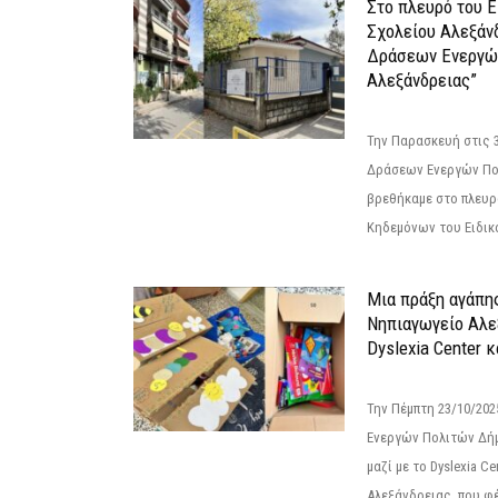
Στο πλευρό του 
Σχολείου Αλεξάν
Δράσεων Ενεργώ
Αλεξάνδρειας”
Την Παρασκευή στις 
Δράσεων Ενεργών Πο
βρεθήκαμε στο πλευρ
Κηδεμόνων του Ειδικο
Μια πράξη αγάπης
Νηπιαγωγείο Αλε
Dyslexia Center κ
Την Πέμπτη 23/10/20
Ενεργών Πολιτών Δή
μαζί με το Dyslexia C
Αλεξάνδρειας, που φέ