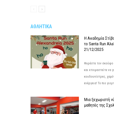
ΑΘΛΗΤΙΚΑ
Η Ακαδημία Στίβ
το Santa Run Αλε
21/12/2025
Φορέστε τον σκούφο 
και ετοιμαστείτε να 
κουδουνίστρες, χαμό
ενέργεια! Το πιο γιορ
Μια ξεχωριστή νύ
μαθητές της Σχο