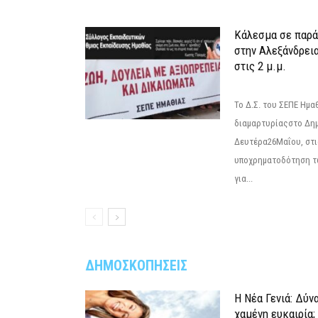
Κάλεσμα σε παρά
στην Αλεξάνδρεια
στις 2 μ.μ.
Το Δ.Σ. του ΣΕΠΕ Ημ
διαμαρτυρίαςστο Δημ
Δευτέρα26Μαΐου, στις
υποχρηματοδότηση τ
για...
ΔΗΜΟΣΚΟΠΗΣΕΙΣ
Η Νέα Γενιά: Δύν
χαμένη ευκαιρία;