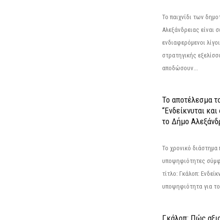
Το παιχνίδι των δημ
Αλεξάνδρειας είναι σε
ενδιαφερόμενοι λίγοι 
στρατηγικής εξελίσσο
αποδώσουν...
Το αποτέλεσμα τ
“Ενδείκνυται και
το Δήμο Αλεξάνδρ
Το χρονικό διάστημα 
υποψηφιότητες σύμφ
τίτλο: Γκάλοπ: Ενδείκ
υποψηφιότητα για το 
Γκάλοπ: Πώς αξιο