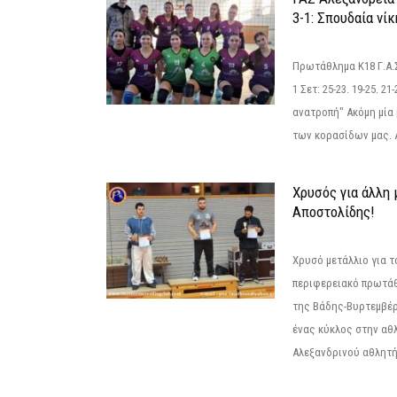
3-1: Σπουδαία νί
Πρωτάθλημα Κ18 Γ.Α.
1 Σετ: 25-23. 19-25. 21
ανατροπή" Ακόμη μία 
των κορασίδων μας. Α
Χρυσός για άλλη 
Αποστολίδης!
Χρυσό μετάλλιο για τ
περιφερειακό πρωτά
της Βάδης-Βυρτεμβέρ
ένας κύκλος στην αθ
Αλεξανδρινού αθλητή 