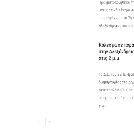
Πραγματοποιήθηκε τη
Πνευματικό Κέντρο Α
που οργάνωσε το 7ο 
Αλεξάνδρειας και ο σ
Κάλεσμα σε παρά
στην Αλεξάνδρεια
στις 2 μ.μ.
Το Δ.Σ. του ΣΕΠΕ Ημ
διαμαρτυρίαςστο Δημ
Δευτέρα26Μαΐου, στις
υποχρηματοδότηση τ
για...