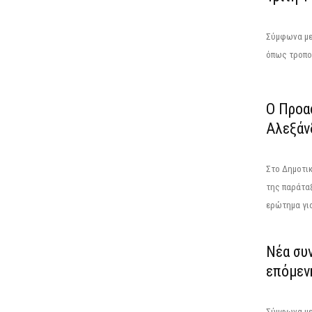
Σύμφωνα με 
όπως τροποπ
Ο Προα
Αλεξάν
Στο Δημοτικ
της παράταξ
ερώτημα για
Νέα συ
επόμενη
Σύμφωνα με 