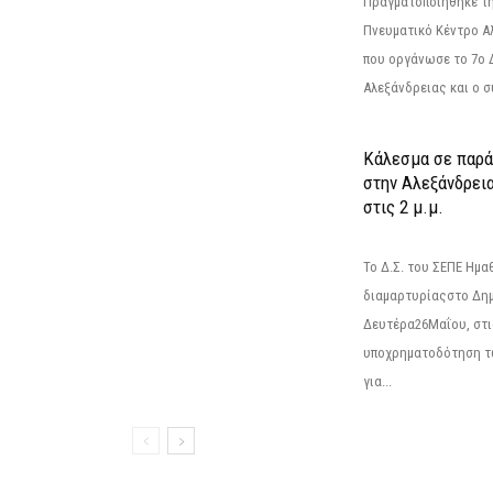
Πραγματοποιήθηκε τη
Πνευματικό Κέντρο Α
που οργάνωσε το 7ο 
Αλεξάνδρειας και ο σ
Κάλεσμα σε παρά
στην Αλεξάνδρεια
στις 2 μ.μ.
Το Δ.Σ. του ΣΕΠΕ Ημ
διαμαρτυρίαςστο Δημ
Δευτέρα26Μαΐου, στις
υποχρηματοδότηση τ
για...