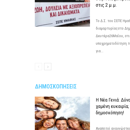
στις 2 μ.μ.
Το Δ.Σ. του ΣΕΠΕ Ημ
διαμαρτυρίαςστο Δημ
Δευτέρα26Μαΐου, στις
υποχρηματοδότηση τ
για...
ΔΗΜΟΣΚΟΠΗΣΕΙΣ
Η Νέα Γενιά: Δύν
χαμένη ευκαιρία;
δημοσκόπηση!
Αγαπητοί αναγνώστες