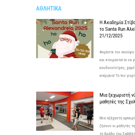
ΑΘΛΗΤΙΚΑ
Η Ακαδημία Στίβ
το Santa Run Αλε
21/12/2025
Φορέστε τον σκούφο 
και ετοιμαστείτε να 
κουδουνίστρες, χαμό
ενέργεια! Το πιο γιορ
Μια ξεχωριστή νύ
μαθητές της Σχο
Μια αξέχαστη εμπειρί
ζήσουν οι μαθητές τ
το βράδυ του Σαββάτου