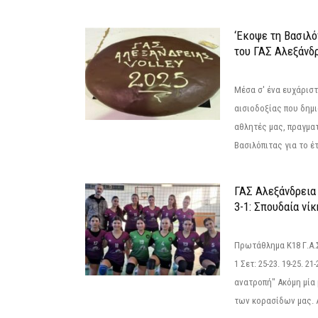
‘Εκοψε τη Βασιλό
του ΓΑΣ Αλεξάνδ
Μέσα σ' ένα ευχάριστ
αισιοδοξίας που δημ
αθλητές μας, πραγμα
Βασιλόπιτας για το έτ
ΓΑΣ Αλεξάνδρεια
3-1: Σπουδαία νί
Πρωτάθλημα Κ18 Γ.Α.
1 Σετ: 25-23. 19-25. 21
ανατροπή" Ακόμη μία 
των κορασίδων μας. Α