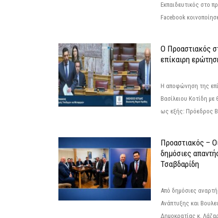
Εκπαιδευτικός στο π
Facebook κοινοποίησ
Ο Προαστιακός σ
επίκαιρη ερώτησ
Η αποφώνηση της επί
Βασίλειου Κοτίδη με 
ως εξής: Πρόεδρος Β
Προαστιακός – Οι
δημόσιες απαντή
Τσαβδαρίδη
Από δημόσιες αναρτ
Ανάπτυξης και Βουλε
Δημοκρατίας κ. Λάζα