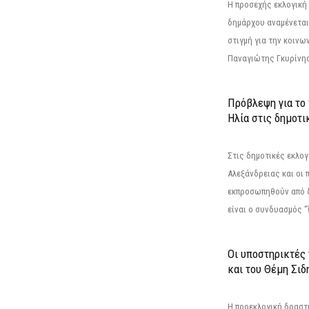
Η προσεχής εκλογική 
δημάρχου αναμένεται 
στιγμή για την κοινω
Παναγιώτης Γκυρίνης
Πρόβλεψη για το
Ηλία στις δημοτι
Στις δημοτικές εκλογ
Αλεξάνδρειας και οι 
εκπροσωπηθούν από 
είναι ο συνδυασμός "
Οι υποστηρικτές
και του Θέμη Σι
Η προεκλογική δρασ