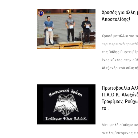
Χρυσός για άλλη 
Αποστολίδης!
Χρυσό μετάλλιο για τ
περιφερειακό πρωτά
της Βάδης-Βυρτεμβέρ
ένας κύκλος στην αθ
Αλεξανδρινού αθλητή 
Πρωτοβουλία Αλλ
Π.Α.Ο.Κ. Αλεξάνδ
Τροφίμων, Ρούχω
το...
Με υψηλό αίσθημα κο
αντιλαμβανόμενος τι