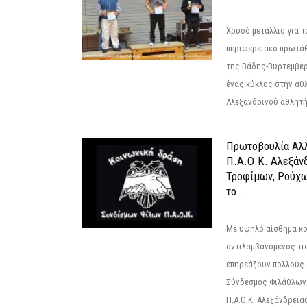
Χρυσό μετάλλιο για τ
περιφερειακό πρωτά
της Βάδης-Βυρτεμβέρ
ένας κύκλος στην αθ
Αλεξανδρινού αθλητή 
Πρωτοβουλία Αλλ
Π.Α.Ο.Κ. Αλεξάνδ
Τροφίμων, Ρούχω
το...
Με υψηλό αίσθημα κο
αντιλαμβανόμενος τι
επηρεάζουν πολλούς 
Σύνδεσμος Φιλάθλων Π
Π.Α.Ο.Κ. Αλεξάνδρειας