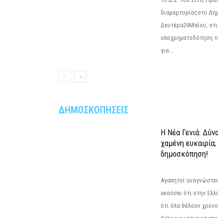
διαμαρτυρίαςστο Δημ
Δευτέρα26Μαΐου, στις
υποχρηματοδότηση τ
για...
ΔΗΜΟΣΚΟΠΗΣΕΙΣ
Η Νέα Γενιά: Δύν
χαμένη ευκαιρία;
δημοσκόπηση!
Αγαπητοί αναγνώστες
ακούσει ότι στην Ελλά
ότι όλα θέλουν χρόνο