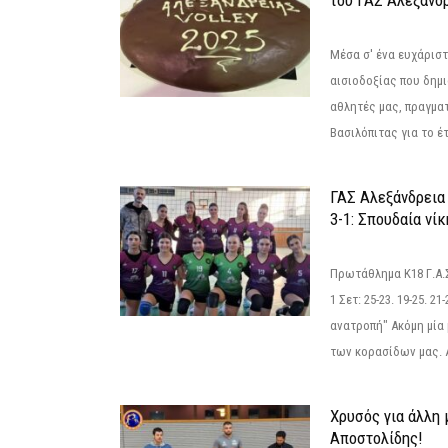
Μέσα σ' ένα ευχάριστ
αισιοδοξίας που δημ
αθλητές μας, πραγμα
Βασιλόπιτας για το έτ
ΓΑΣ Αλεξάνδρεια
3-1: Σπουδαία νί
Πρωτάθλημα Κ18 Γ.Α.
1 Σετ: 25-23. 19-25. 21
ανατροπή" Ακόμη μία 
των κορασίδων μας. Α
Χρυσός για άλλη 
Αποστολίδης!