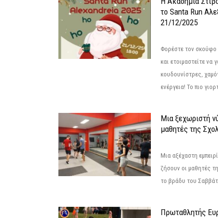
Η Ακαδημία Στίβ
το Santa Run Αλε
21/12/2025
Φορέστε τον σκούφο 
και ετοιμαστείτε να 
κουδουνίστρες, χαμό
ενέργεια! Το πιο γιορ
Μια ξεχωριστή νύ
μαθητές της Σχο
Μια αξέχαστη εμπειρί
ζήσουν οι μαθητές τ
το βράδυ του Σαββάτου
Πρωταθλητής Ευ