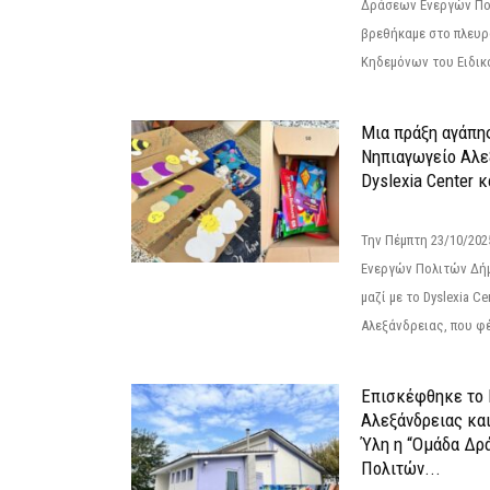
Δράσεων Ενεργών Πο
βρεθήκαμε στο πλευρ
Κηδεμόνων του Ειδικο
Μια πράξη αγάπης
Νηπιαγωγείο Αλε
Dyslexia Center κ
Την Πέμπτη 23/10/20
Ενεργών Πολιτών Δή
μαζί με το Dyslexia C
Αλεξάνδρειας, που φέ
Επισκέφθηκε το 
Αλεξάνδρειας κα
Ύλη η “Ομάδα Δρ
Πολιτών...