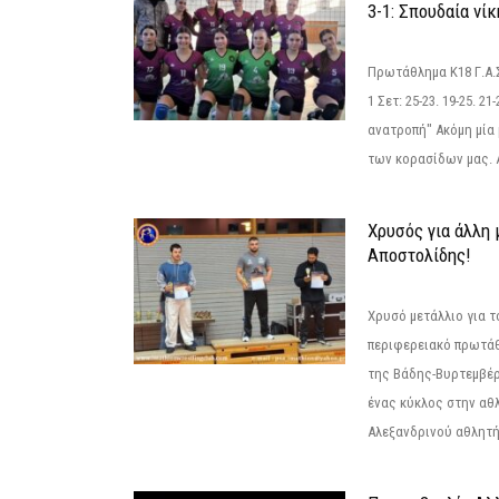
3-1: Σπουδαία νί
Πρωτάθλημα Κ18 Γ.Α.
1 Σετ: 25-23. 19-25. 21
ανατροπή" Ακόμη μία 
των κορασίδων μας. Α
Χρυσός για άλλη 
Αποστολίδης!
Χρυσό μετάλλιο για τ
περιφερειακό πρωτά
της Βάδης-Βυρτεμβέρ
ένας κύκλος στην αθ
Αλεξανδρινού αθλητή 