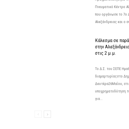
Πνευματικό Κέντρο Α
που οργάνωσε το 7ο 
Αλεξάνδρειας και ο σ
Κάλεσμα σε παρά
στην Αλεξάνδρεια
στις 2 μ.μ.
Το Δ.Σ. του ΣΕΠΕ Ημ
διαμαρτυρίαςστο Δημ
Δευτέρα26Μαΐου, στις
υποχρηματοδότηση τ
για...