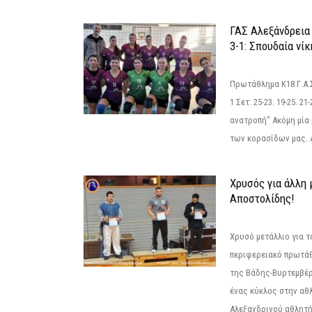
ΓΑΣ Αλεξάνδρεια
3-1: Σπουδαία νί
Πρωτάθλημα Κ18 Γ.Α.
1 Σετ: 25-23. 19-25. 21
ανατροπή" Ακόμη μία 
των κορασίδων μας. Α
Χρυσός για άλλη 
Αποστολίδης!
Χρυσό μετάλλιο για τ
περιφερειακό πρωτά
της Βάδης-Βυρτεμβέρ
ένας κύκλος στην αθ
Αλεξανδρινού αθλητή 