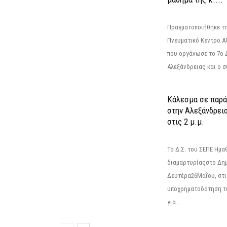
Πραγματοποιήθηκε τη
Πνευματικό Κέντρο Α
που οργάνωσε το 7ο 
Αλεξάνδρειας και ο σ
Κάλεσμα σε παρά
στην Αλεξάνδρεια
στις 2 μ.μ.
Το Δ.Σ. του ΣΕΠΕ Ημ
διαμαρτυρίαςστο Δημ
Δευτέρα26Μαΐου, στις
υποχρηματοδότηση τ
για...