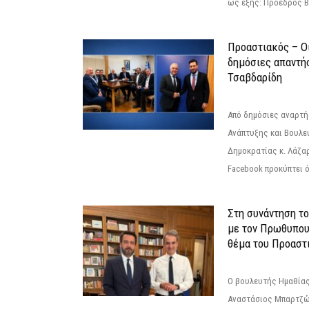
ως εξής: Πρόεδρος Β
Προαστιακός – Οι
δημόσιες απαντή
Τσαβδαρίδη
Από δημόσιες αναρτ
Ανάπτυξης και Βουλε
Δημοκρατίας κ. Λάζα
Facebook προκύπτει ό
Στη συνάντηση τ
με τον Πρωθυπου
θέμα του Προαστι
Ο βουλευτής Ημαθίας
Αναστάσιος Μπαρτζώ