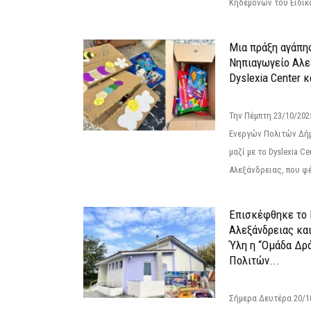
Κηδεμόνων του Ειδικο
Μια πράξη αγάπης
Νηπιαγωγείο Αλε
Dyslexia Center κ
Την Πέμπτη 23/10/20
Ενεργών Πολιτών Δή
μαζί με το Dyslexia C
Αλεξάνδρειας, που φέ
Επισκέφθηκε το 
Αλεξάνδρειας κα
Ύλη η “Ομάδα Δρ
Πολιτών...
Σήμερα Δευτέρα 20/