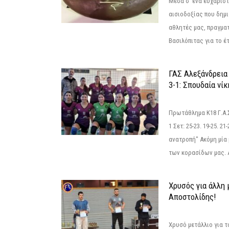
Μέσα σ' ένα ευχάριστ
αισιοδοξίας που δημ
αθλητές μας, πραγμα
Βασιλόπιτας για το έτ
ΓΑΣ Αλεξάνδρεια
3-1: Σπουδαία νί
Πρωτάθλημα Κ18 Γ.Α.
1 Σετ: 25-23. 19-25. 21
ανατροπή" Ακόμη μία 
των κορασίδων μας. Α
Χρυσός για άλλη 
Αποστολίδης!
Χρυσό μετάλλιο για τ