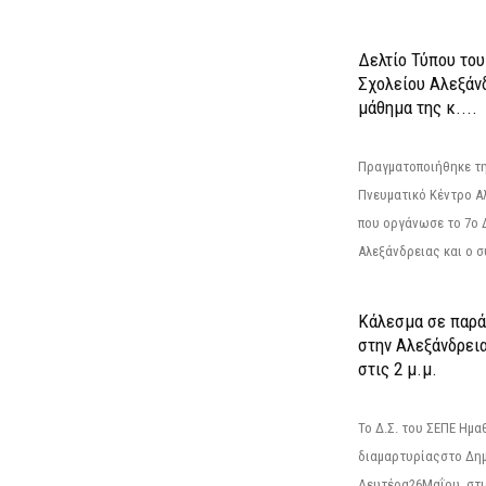
Δελτίο Τύπου το
Σχολείου Αλεξάνδ
μάθημα της κ....
Πραγματοποιήθηκε τη
Πνευματικό Κέντρο Α
που οργάνωσε το 7ο 
Αλεξάνδρειας και ο σ
Κάλεσμα σε παρά
στην Αλεξάνδρεια
στις 2 μ.μ.
Το Δ.Σ. του ΣΕΠΕ Ημ
διαμαρτυρίαςστο Δημ
Δευτέρα26Μαΐου, στις