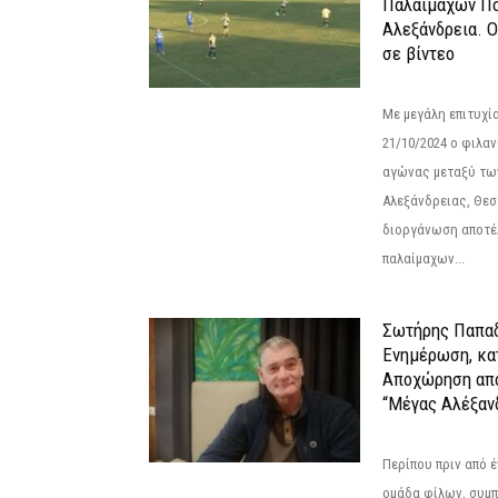
Παλαίμαχων Πο
Αλεξάνδρεια. 
σε βίντεο
Με μεγάλη επιτυχί
21/10/2024 ο φιλ
αγώνας μεταξύ τω
Αλεξάνδρειας, Θεσ
διοργάνωση αποτέ
παλαίμαχων...
Σωτήρης Παπαδ
Ενημέρωση, κα
Αποχώρηση από
“Μέγας Αλέξαν
Περίπου πριν από έ
ομάδα φίλων, συμ