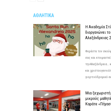
ΑΘΛΗΤΙΚΑ
Η Ακαδημία Στ
διοργανώνει το
Αλεξάνδρειας 2
Φορέστε τον σκούφ
σας και ετοιμαστεί
τηνΑλεξάνδρεια… 
και χριστουγεννιάτ
γιορτινόδρομικό eve
Μια ξεχωριστή 
μικρούς μαθητ
Καράτε «Πήγασ