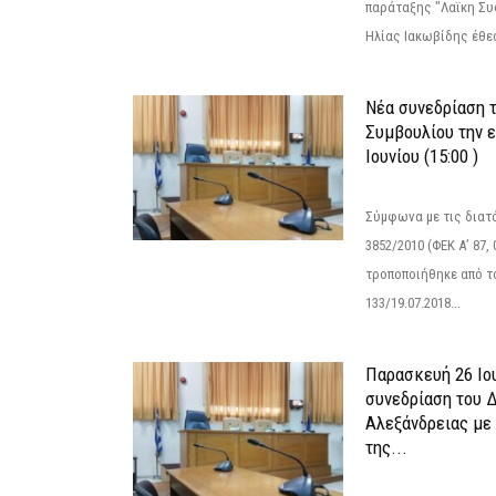
παράταξης "Λαϊκη Συ
Ηλίας Ιακωβίδης έθεσ
Νέα συνεδρίαση 
Συμβουλίου την 
Ιουνίου (15:00 )
Σύμφωνα με τις διατά
3852/2010 (ΦΕΚ Α’ 87, 
τροποποιήθηκε από το
133/19.07.2018...
Παρασκευή 26 Ιου
συνεδρίαση του 
Αλεξάνδρειας με 
της...