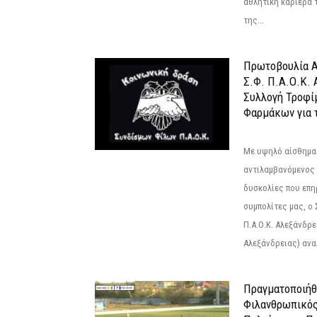
αθλητική καριέρα 
της...
Πρωτοβουλία Α
Σ.Φ. Π.Α.Ο.Κ. 
Συλλογή Τροφί
Φαρμάκων για τ
Με υψηλό αίσθημα
αντιλαμβανόμενος 
δυσκολίες που επ
συμπολίτες μας, ο
Π.Α.Ο.Κ. Αλεξάνδρει
Αλεξάνδρειας) αναλ
Πραγματοποιήθ
Φιλανθρωπικό