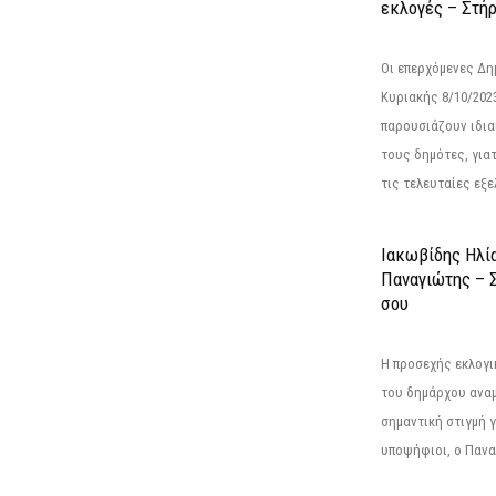
εκλογές – Στήρι
Οι επερχόμενες Δη
Κυριακής 8/10/202
παρουσιάζουν ιδια
τους δημότες, για
τις τελευταίες εξελ
Ιακωβίδης Ηλία
Παναγιώτης – Σ
σου
Η προσεχής εκλογι
του δημάρχου αναμέ
σημαντική στιγμή γ
υποψήφιοι, ο Πανα