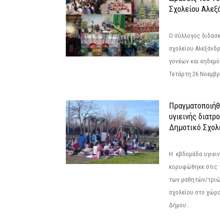
Σχολείου Αλεξ
Ο σύλλογος διδασ
σχολείου Αλεξάνδρ
γονέων και κηδεμ
Τετάρτη 26 Νοεμβρί
Πραγματοποιήθ
υγιεινής διατρ
Δημοτικό Σχολ
Η εβδομάδα υγιει
κορυφώθηκε στις 13
των μαθητών/τριώ
σχολείου στο χώρ
Δήμου...