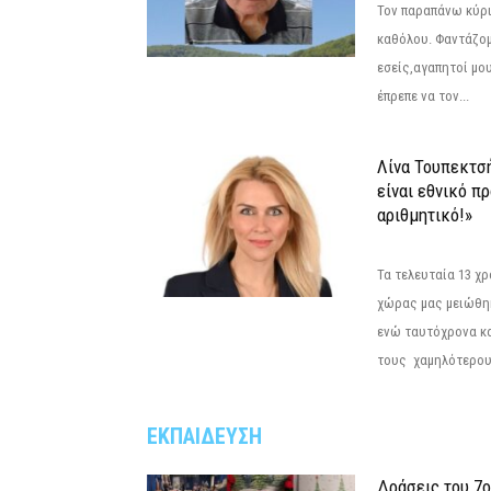
Τον παραπάνω κύρι
καθόλου. Φαντάζομ
εσείς,αγαπητοί μο
έπρεπε να τον...
Λίνα Τουπεκτσ
είναι εθνικό π
αριθμητικό!»
Τα τελευταία 13 χ
χώρας μας μειώθηκ
ενώ ταυτόχρονα κ
τους χαμηλότερους
ΕΚΠΑΙΔΕΥΣΗ
Δράσεις του 7