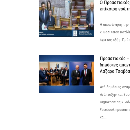
Ο Προαστιακός
επίκαιρη ερώτ
Η αποφώνηση της 
κ. Βασίλειου Κοτί
έχει ως εξής: Πρόε
Προαστιακός – 
δημόσιες απαντ
Λάζαρο Τσαβδα
Από δημόσιες ανα
Ανάπτυξης και Βου
Δημοκρατίας κ. Λ
Facebook προκύπτε
και...