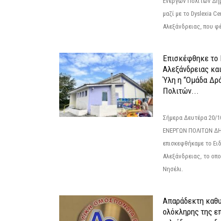
Ενεργών Πολιτών Δή
μαζί με το Dyslexia C
Αλεξάνδρειας, που φέ
Επισκέφθηκε το 
Αλεξάνδρειας κα
Ύλη η “Ομάδα Δρ
Πολιτών...
Σήμερα Δευτέρα 20/
ΕΝΕΡΓΩΝ ΠΟΛΙΤΩΝ Δ
επισκεφθήκαμε το Ει
Αλεξάνδρειας, το οπο
Νησέλι.
Απαράδεκτη καθυ
ολόκληρης της επ