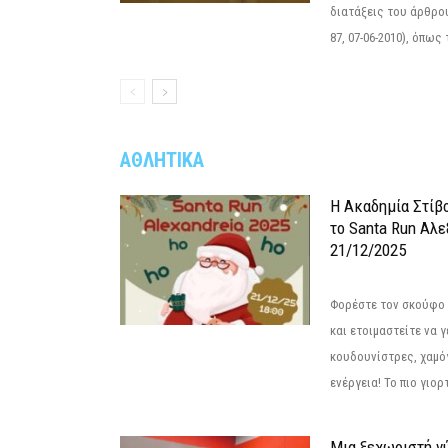
διατάξεις του άρθρου
87, 07-06-2010), όπως
ΑΘΛΗΤΙΚΑ
Η Ακαδημία Στίβ
το Santa Run Αλε
21/12/2025
Φορέστε τον σκούφο 
και ετοιμαστείτε να 
κουδουνίστρες, χαμό
ενέργεια! Το πιο γιορ
Μια ξεχωριστή νύ