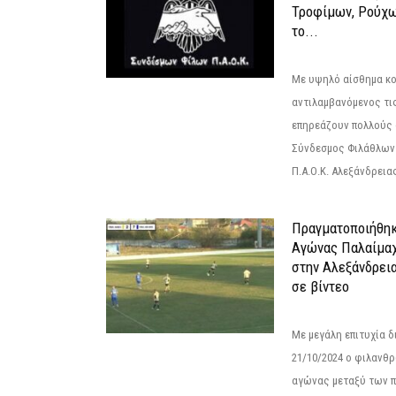
Τροφίμων, Ρούχω
το...
Με υψηλό αίσθημα κο
αντιλαμβανόμενος τι
επηρεάζουν πολλούς 
Σύνδεσμος Φιλάθλων Π
Π.Α.Ο.Κ. Αλεξάνδρειας
Πραγματοποιήθηκ
Αγώνας Παλαίμα
στην Αλεξάνδρει
σε βίντεο
Με μεγάλη επιτυχία 
21/10/2024 ο φιλανθ
αγώνας μεταξύ των π