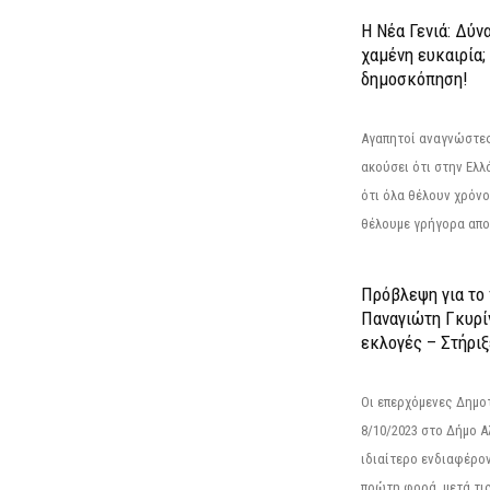
Η Νέα Γενιά: Δύν
χαμένη ευκαιρία;
δημοσκόπηση!
Αγαπητοί αναγνώστες
ακούσει ότι στην Ελλά
ότι όλα θέλουν χρόνο
θέλουμε γρήγορα αποτ
Πρόβλεψη για το
Παναγιώτη Γκυρί
εκλογές – Στήριξε
Οι επερχόμενες Δημο
8/10/2023 στο Δήμο 
ιδιαίτερο ενδιαφέρον
πρώτη φορά, μετά τις 