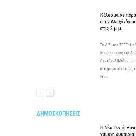
Κάλεσμα σε παρά
στην Αλεξάνδρεια
στις 2 μ.μ.
Το Δ.Σ. του ΣΕΠΕ Ημ
διαμαρτυρίαςστο Δημ
Δευτέρα26Μαΐου, στις
υποχρηματοδότηση τ
για...
ΔΗΜΟΣΚΟΠΗΣΕΙΣ
Η Νέα Γενιά: Δύν
χαμένη ευκαιρία;