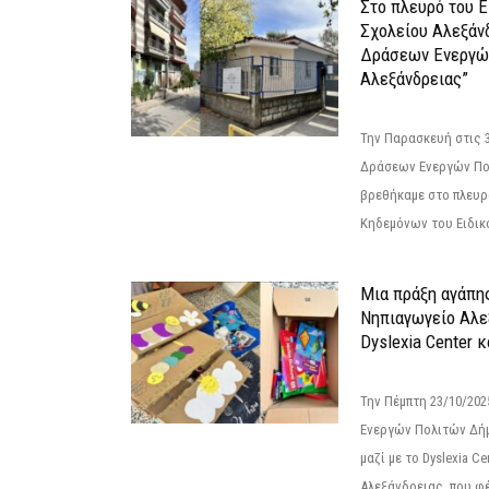
Στο πλευρό του 
Σχολείου Αλεξάν
Δράσεων Ενεργώ
Αλεξάνδρειας”
Την Παρασκευή στις 
Δράσεων Ενεργών Πο
βρεθήκαμε στο πλευρ
Κηδεμόνων του Ειδικο
Μια πράξη αγάπης
Νηπιαγωγείο Αλε
Dyslexia Center κ
Την Πέμπτη 23/10/20
Ενεργών Πολιτών Δή
μαζί με το Dyslexia C
Αλεξάνδρειας, που φέ