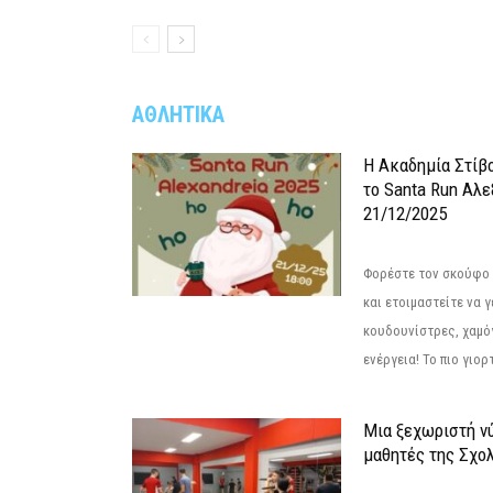
ΑΘΛΗΤΙΚΑ
Η Ακαδημία Στίβ
το Santa Run Αλε
21/12/2025
Φορέστε τον σκούφο 
και ετοιμαστείτε να 
κουδουνίστρες, χαμό
ενέργεια! Το πιο γιορ
Μια ξεχωριστή νύ
μαθητές της Σχο