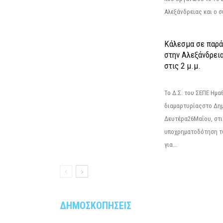
Αλεξάνδρειας και ο σ
Κάλεσμα σε παρά
στην Αλεξάνδρεια
στις 2 μ.μ.
Το Δ.Σ. του ΣΕΠΕ Ημ
διαμαρτυρίαςστο Δημ
Δευτέρα26Μαΐου, στις
υποχρηματοδότηση τ
για...
ΔΗΜΟΣΚΟΠΗΣΕΙΣ