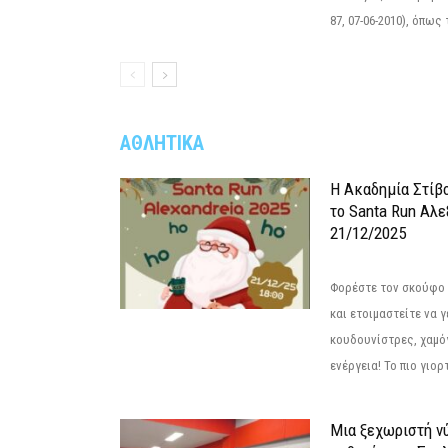
87, 07-06-2010), όπως
ΑΘΛΗΤΙΚΑ
Η Ακαδημία Στίβ
το Santa Run Αλε
21/12/2025
Φορέστε τον σκούφο 
και ετοιμαστείτε να 
κουδουνίστρες, χαμό
ενέργεια! Το πιο γιορ
Μια ξεχωριστή νύ