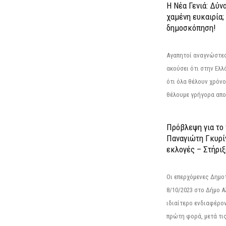
Η Νέα Γενιά: Δύν
χαμένη ευκαιρία;
δημοσκόπηση!
Αγαπητοί αναγνώστες
ακούσει ότι στην Ελλά
ότι όλα θέλουν χρόνο
θέλουμε γρήγορα αποτ
Πρόβλεψη για το
Παναγιώτη Γκυρί
εκλογές – Στήριξε
Οι επερχόμενες Δημο
8/10/2023 στο Δήμο 
ιδιαίτερο ενδιαφέρον
πρώτη φορά, μετά τις 