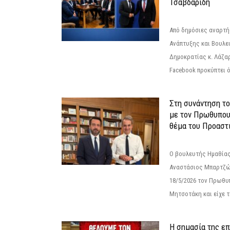
Τσαβδαρίδη
Από δημόσιες αναρτ
Ανάπτυξης και Βουλε
Δημοκρατίας κ. Λάζα
Facebook προκύπτει ό
Στη συνάντηση τ
με τον Πρωθυπου
θέμα του Προαστι
Ο βουλευτής Ημαθίας
Αναστάσιος Μπαρτζώ
18/5/2026 τον Πρωθυ
Μητσοτάκη και είχε τ
Η σημασία της επ