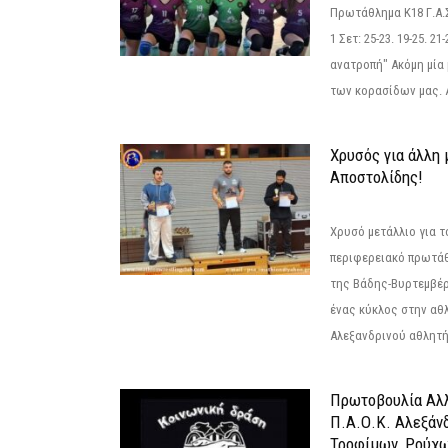
Πρωτάθλημα Κ18 Γ.Α.
1 Σετ: 25-23. 19-25. 21
ανατροπή" Ακόμη μία 
των κορασίδων μας. Α
Χρυσός για άλλη 
Αποστολίδης!
Χρυσό μετάλλιο για τ
περιφερειακό πρωτά
της Βάδης-Βυρτεμβέρ
ένας κύκλος στην αθ
Αλεξανδρινού αθλητή 
Πρωτοβουλία Αλλ
Π.Α.Ο.Κ. Αλεξάνδ
Τροφίμων, Ρούχω