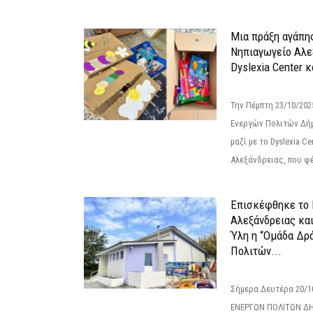
Μια πράξη αγάπης
Νηπιαγωγείο Αλε
Dyslexia Center κ
Την Πέμπτη 23/10/20
Ενεργών Πολιτών Δή
μαζί με το Dyslexia C
Αλεξάνδρειας, που φέ
Επισκέφθηκε το 
Αλεξάνδρειας κα
Ύλη η “Ομάδα Δρ
Πολιτών...
Σήμερα Δευτέρα 20/
ΕΝΕΡΓΩΝ ΠΟΛΙΤΩΝ Δ