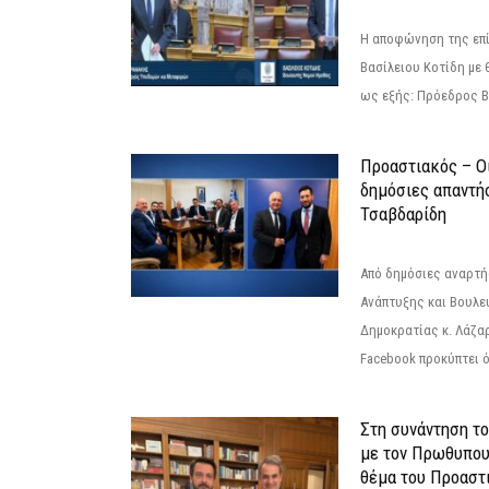
Η αποφώνηση της επί
Βασίλειου Κοτίδη με 
ως εξής: Πρόεδρος Β
Προαστιακός – Οι
δημόσιες απαντή
Τσαβδαρίδη
Από δημόσιες αναρτ
Ανάπτυξης και Βουλε
Δημοκρατίας κ. Λάζα
Facebook προκύπτει ό
Στη συνάντηση τ
με τον Πρωθυπου
θέμα του Προαστι