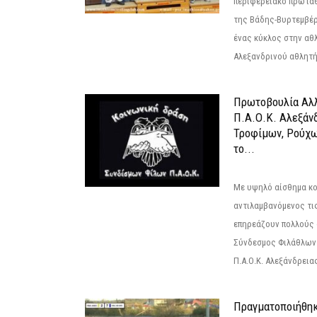
περιφερειακό πρωτά
της Βάδης-Βυρτεμβέρ
ένας κύκλος στην αθ
Αλεξανδρινού αθλητή 
Πρωτοβουλία Αλλ
Π.Α.Ο.Κ. Αλεξάνδ
Τροφίμων, Ρούχω
το...
Με υψηλό αίσθημα κο
αντιλαμβανόμενος τι
επηρεάζουν πολλούς 
Σύνδεσμος Φιλάθλων Π
Π.Α.Ο.Κ. Αλεξάνδρειας
Πραγματοποιήθηκ