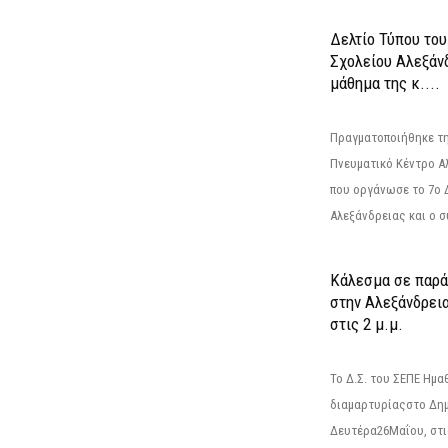
Δελτίο Τύπου το
Σχολείου Αλεξάνδ
μάθημα της κ....
Πραγματοποιήθηκε τη
Πνευματικό Κέντρο Α
που οργάνωσε το 7ο 
Αλεξάνδρειας και ο σ
Κάλεσμα σε παρά
στην Αλεξάνδρεια
στις 2 μ.μ.
Το Δ.Σ. του ΣΕΠΕ Ημ
διαμαρτυρίαςστο Δημ
Δευτέρα26Μαΐου, στις