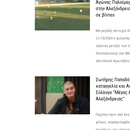
Αγώνας Παλαίμα
στην Αλεξάνδρει
σε βίντεο
Με μεγάλη επιτυχία 
21/10/2024 ο φιλανθ
αγώνας μεταξύ των π
Θεσσαλονίκης και Αθ
αποτέλεσε πρωτοβουλ
Σωτήρης Παπαδό
καταγγελία και 
Σύλλογο “Μέγας 
Αλεξάνδρειας”
Περίπου πριν από ένα
φίλων, συμπεριλαμβ
προέδρου του Δημοτ