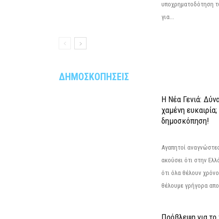
υποχρηματοδότηση τ
για...
ΔΗΜΟΣΚΟΠΗΣΕΙΣ
Η Νέα Γενιά: Δύν
χαμένη ευκαιρία;
δημοσκόπηση!
Αγαπητοί αναγνώστες
ακούσει ότι στην Ελλά
ότι όλα θέλουν χρόνο
θέλουμε γρήγορα αποτ
Πρόβλεψη για το