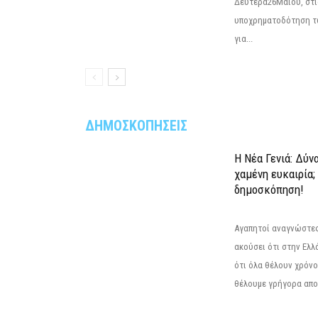
Δευτέρα26Μαΐου, στις
υποχρηματοδότηση τ
για...
ΔΗΜΟΣΚΟΠΗΣΕΙΣ
Η Νέα Γενιά: Δύν
χαμένη ευκαιρία;
δημοσκόπηση!
Αγαπητοί αναγνώστες
ακούσει ότι στην Ελλά
ότι όλα θέλουν χρόνο
θέλουμε γρήγορα αποτ