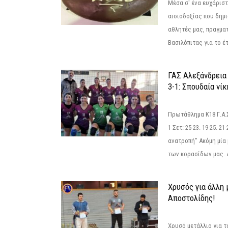
Μέσα σ' ένα ευχάριστ
αισιοδοξίας που δημ
αθλητές μας, πραγμα
Βασιλόπιτας για το έτ
ΓΑΣ Αλεξάνδρεια
3-1: Σπουδαία νί
Πρωτάθλημα Κ18 Γ.Α.
1 Σετ: 25-23. 19-25. 21
ανατροπή" Ακόμη μία 
των κορασίδων μας. Α
Χρυσός για άλλη 
Αποστολίδης!
Χρυσό μετάλλιο για τ