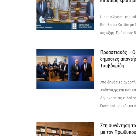
επίκαιρη ερώτησ
Η αποφώνηση της επί
Βασίλειου Κοτίδη με 
ως εξής: Πρόεδρος Β
Προαστιακός – Οι
δημόσιες απαντή
Τσαβδαρίδη
Από δημόσιες αναρτ
Ανάπτυξης και Βουλε
Δημοκρατίας κ. Λάζα
Facebook προκύπτει ό
Στη συνάντηση τ
με τον Πρωθυπου