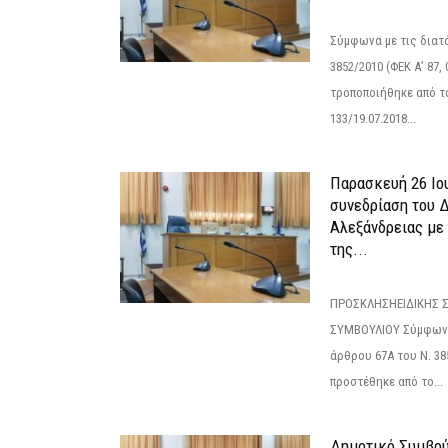
Σύμφωνα με τις διατά
3852/2010 (ΦΕΚ Α’ 87, 
τροποποιήθηκε από το
133/19.07.2018...
Παρασκευή 26 Ιου
συνεδρίαση του 
Αλεξάνδρειας με 
της...
ΠΡΟΣΚΛΗΣΗΕΙΔΙΚΗΣ 
ΣΥΜΒΟΥΛΙΟΥ Σύμφωνα 
άρθρου 67Α του Ν. 38
προστέθηκε από το...
Δημοτικό Συμβούλ