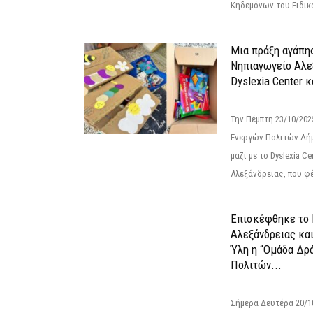
Κηδεμόνων του Ειδικο
Μια πράξη αγάπης
Νηπιαγωγείο Αλε
Dyslexia Center κ
Την Πέμπτη 23/10/20
Ενεργών Πολιτών Δή
μαζί με το Dyslexia C
Αλεξάνδρειας, που φέ
Επισκέφθηκε το 
Αλεξάνδρειας κα
Ύλη η “Ομάδα Δρ
Πολιτών...
Σήμερα Δευτέρα 20/