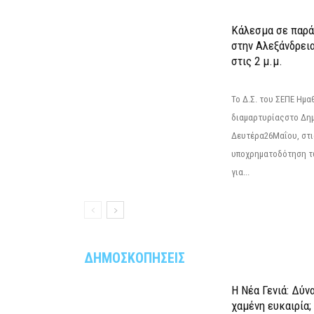
Κάλεσμα σε παρά
στην Αλεξάνδρεια
στις 2 μ.μ.
Το Δ.Σ. του ΣΕΠΕ Ημ
διαμαρτυρίαςστο Δημ
Δευτέρα26Μαΐου, στις
υποχρηματοδότηση τ
για...
ΔΗΜΟΣΚΟΠΗΣΕΙΣ
Η Νέα Γενιά: Δύν
χαμένη ευκαιρία;