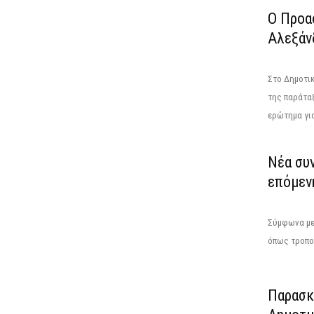
Ο Προα
Αλεξάν
Στο Δημοτικ
της παράταξ
ερώτημα για
Νέα συ
επόμενη
Σύμφωνα με 
όπως τροποπ
Παρασκε