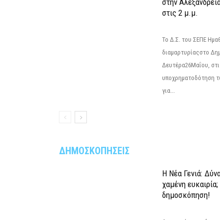
στην Αλεξάνδρεια
στις 2 μ.μ.
Το Δ.Σ. του ΣΕΠΕ Ημ
διαμαρτυρίαςστο Δημ
Δευτέρα26Μαΐου, στις
υποχρηματοδότηση τ
για...
ΔΗΜΟΣΚΟΠΗΣΕΙΣ
Η Νέα Γενιά: Δύν
χαμένη ευκαιρία;
δημοσκόπηση!