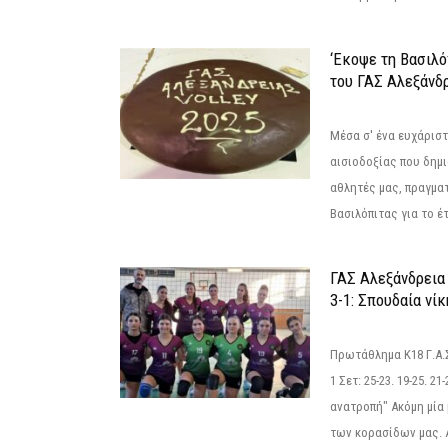
‘Εκοψε τη Βασιλό
του ΓΑΣ Αλεξάνδ
Μέσα σ' ένα ευχάριστ
αισιοδοξίας που δημ
αθλητές μας, πραγμα
Βασιλόπιτας για το έτ
ΓΑΣ Αλεξάνδρεια
3-1: Σπουδαία νί
Πρωτάθλημα Κ18 Γ.Α.
1 Σετ: 25-23. 19-25. 21
ανατροπή" Ακόμη μία 
των κορασίδων μας. Α