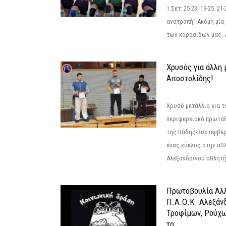
1 Σετ: 25-23. 19-25. 21
ανατροπή" Ακόμη μία 
των κορασίδων μας. Α
Χρυσός για άλλη 
Αποστολίδης!
Χρυσό μετάλλιο για τ
περιφερειακό πρωτά
της Βάδης-Βυρτεμβέρ
ένας κύκλος στην αθ
Αλεξανδρινού αθλητή 
Πρωτοβουλία Αλλ
Π.Α.Ο.Κ. Αλεξάνδ
Τροφίμων, Ρούχω
το...