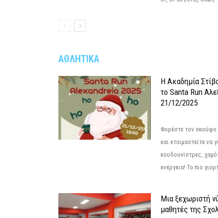
ΑΘΛΗΤΙΚΑ
Η Ακαδημία Στίβ
το Santa Run Αλε
21/12/2025
Φορέστε τον σκούφο 
και ετοιμαστείτε να 
κουδουνίστρες, χαμό
ενέργεια! Το πιο γιορ
Μια ξεχωριστή νύ
μαθητές της Σχο