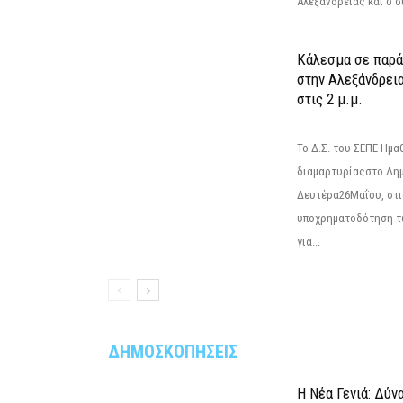
Αλεξάνδρειας και ο σ
Κάλεσμα σε παρά
στην Αλεξάνδρεια
στις 2 μ.μ.
Το Δ.Σ. του ΣΕΠΕ Ημ
διαμαρτυρίαςστο Δημ
Δευτέρα26Μαΐου, στις
υποχρηματοδότηση τ
για...
ΔΗΜΟΣΚΟΠΗΣΕΙΣ
Η Νέα Γενιά: Δύν