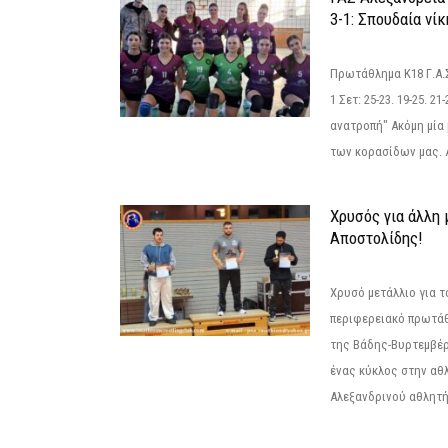
3-1: Σπουδαία νί
Πρωτάθλημα Κ18 Γ.Α.
1 Σετ: 25-23. 19-25. 21
ανατροπή" Ακόμη μία 
των κορασίδων μας. Α
Χρυσός για άλλη 
Αποστολίδης!
Χρυσό μετάλλιο για τ
περιφερειακό πρωτά
της Βάδης-Βυρτεμβέρ
ένας κύκλος στην αθ
Αλεξανδρινού αθλητή 