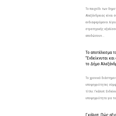
Το παιχνίδι των δημ
Αλεξάνδρειας είναι σε
ενδιαφερόμενοι λίγοι 
στρατηγικής εξελίσσο
αποδώσουν...
Το αποτέλεσμα τ
“Ενδείκνυται και
το Δήμο Αλεξάνδρ
Το χρονικό διάστημα 
υποψηφιότητες σύμφ
τίτλο: Γκάλοπ: Ενδείκ
υποψηφιότητα για το 
Γκάλοπ: Πώς αξιο