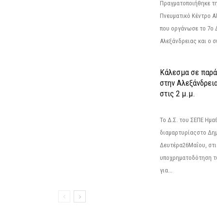
Πραγματοποιήθηκε τη
Πνευματικό Κέντρο Α
που οργάνωσε το 7ο 
Αλεξάνδρειας και ο σ
Κάλεσμα σε παρά
στην Αλεξάνδρεια
στις 2 μ.μ.
Το Δ.Σ. του ΣΕΠΕ Ημ
διαμαρτυρίαςστο Δημ
Δευτέρα26Μαΐου, στις
υποχρηματοδότηση τ
για...