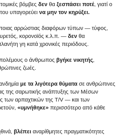
ατομικές βόμβες
δεν
θα
ξεσπάσει ποτέ
, γιατί ο
 του υπαγορεύει
να μην τον κηρύξει.
ποιας αρρώστιας διαφόρων τύπων — τύφος,
πυρετός, κορονοϊός κ.λ.π. —
δεν
θα
λανήτη γη κατά χρονικές περιόδους.
ς πολέμους ο άνθρωπος
βγήκε νικητής
,
ρώπινες ζωές.
πανδημία
με τα λιγότερα θύματα
σε ανθρώπινες
τίας της σαρωτικής ανάπτυξης των Μέσων
ς των αρπαχτικών της Τ/V — και των
ρετούν,
«υμνήθηκε»
περισσότερο από κάθε
ηθινά,
βλέπει
αναρίθμητες πραγματικότητες