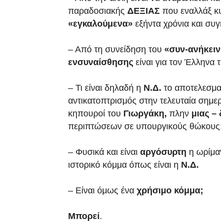
παραδοσιακής
ΔΕΞΙΑΣ
που εναλλάξ κυ
«εγκαλούμενα»
εξήντα χρόνια και συ
– Από τη συνείδηση του
«συν-ανήκει
ενσυναίσθησης
είναι για τον Έλληνα 
– Τι είναι δηλαδή η
Ν.Δ.
το αποτελεσμα
αντικατοπτρισμός στην τελευταία σημε
κηπουροί του
Γιωργάκη,
πλην
μιας –
περιπτώσεων σε υπουργικούς θώκους
– Φυσικά και είναι
αργόσυρτη
η ωρίμα
ιστορικό κόμμα όπως είναι η
Ν.Δ.
– Είναι όμως ένα
χρήσιμο κόμμα;
Μπορεί
.