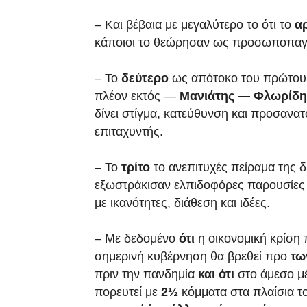
– Και βέβαια με μεγαλύτερο το ότι το
α
κάποιοι το θεώρησαν ως προσωποπαγέ
– Το
δεύτερο
ως απότοκο του πρώτου τ
πλέον εκτός —
Μανιάτης — Φλωρίδης
δίνει στίγμα, κατεύθυνση και προσανατ
επιταχυντής.
– Το
τρίτο
το ανεπιτυχές πείραμα της 
εξωστράκισαν ελπιδοφόρες παρουσίε
με ικανότητες, διάθεση και ιδέες.
– Με δεδομένο
ότι
η οικονομική κρίση 
σημερινή κυβέρνηση θα βρεθεί προ
τω
πριν την πανδημία
και ότι
στο άμεσο μ
πορευτεί με
2½
κόμματα στα πλαίσια τ