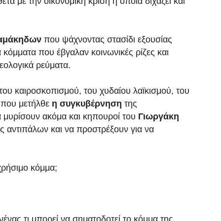
θετα με την οικονομική κρίση η οποία διχάζει και
αμάκηδων
που ψάχνοντας στασίδι εξουσίας
 κόμματα που έβγαλαν κοινωνικές ρίζες και
δεολογικά ρεύματα.
του καιροσκοπισμού, του χυδαίου λαϊκισμού, του
 που μετήλθε
η συγκυβέρνηση
της
α μυρίσουν ακόμα και κηπουροί του
Γιωργάκη
ς αντιπάλων και να προστρέξουν για να
 χρήσιμο κόμμα;
ανένας τι μπορεί να σηματοδοτεί το κόμμα της