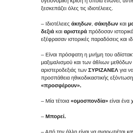
υγειονομική κρίση η οποία ενώνει, αντί
ξεσκεπάζει όλες τις ιδιοτέλειες.
– Ιδιοτέλειες
άκηδων
,
σάκηδων
και
μ
δεξιά
και
αριστερά
πρόδοσαν ιστορικά
εξέφρασαν ιστορικές παραδόσεις και ι
– Είναι πρόσφατη η μνήμη του αδίστακ
μαξιμαλισμού και των άθλιων μεθόδων
αριστεροδεξιάς των
ΣΥΡΙΖΑΝΕΛ
για ν
προσπάθεια ηθικοδικαστικής εξόντωση
«προσφέρουν».
– Μία τέτοια
«ομοσπονδία»
είναι ένα
–
Μπορεί.
– Από την άλλη είναι να αναρωτιέται κ