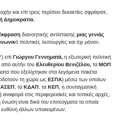
οχήν και επί τρεις περίπου δεκαετίες σφράγισε,
κή Δημοκρατία.
έκφραση
διανοητικής αντίστασης
μιας γενιάς
ινωνικ
ό πολιτικές λειτουργίες και όχι μόνον.
) επί
Γιώργου Γεννηματά,
η εξωτερική πολιτική
ά από αυτήν του
Ελευθερίου Βενιζέλου,
τα
ΜΟΠ
τα που εξελίχτηκαν στα λεγόμενα πακέτα
τοδοτούν τη χώρα ως
ΕΣΠΑ
) μέσω των οποίων
ο
ΑΣΕΠ
, τα
ΚΔΑΠ
, τα
ΚΕΠ
, η συνταγματική
 αναφορά στις περιφερειακές και τοπικές αρχές,
ένωση είναι δικά του επιτεύγματα τα οποία
κή ευθύνη άλλων υποκειμένων.