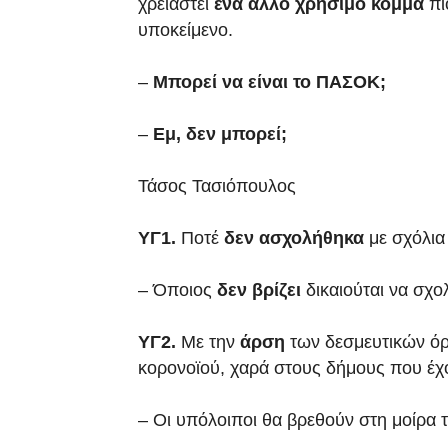
χρειαστεί
ένα άλλο χρήσιμο κόμμα
πι
υποκείμενο.
–
Μπορεί να είναι το ΠΑΣΟΚ;
–
Εμ, δεν μπορεί;
Τάσος Τασιόπουλος
ΥΓ1.
Ποτέ
δεν ασχολήθηκα
με σχόλια
– Όποιος
δεν βρίζει
δικαιούται να σχολ
ΥΓ2.
Με την
άρση
των δεσμευτικών ό
κορονοϊού, χαρά στους δήμους που έχο
– Οι υπόλοιποι θα βρεθούν στη μοίρα 