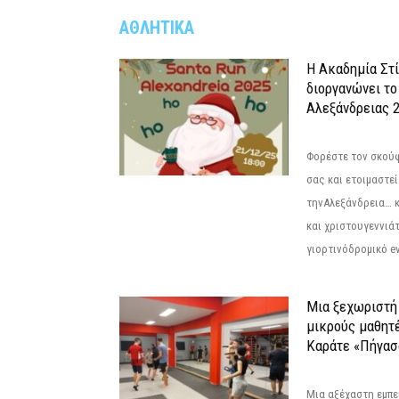
ΑΘΛΗΤΙΚΑ
Η Ακαδημία Στ
διοργανώνει το
Αλεξάνδρειας 2
Φορέστε τον σκούφ
σας και ετοιμαστεί
τηνΑλεξάνδρεια… 
και χριστουγεννιάτ
γιορτινόδρομικό eve
Μια ξεχωριστή 
μικρούς μαθητ
Καράτε «Πήγασ
Μια αξέχαστη εμπει