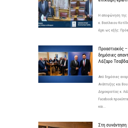
Η αποφώνηση της 
κ. Βασίλειου Κοτί
έχει ως εξής: Πρόε
Προαστιακός – 
δημόσιες απαντ
Λάζαρο Τσαβδα
Από δημόσιες ανα
Ανάπτυξης και Βου
Δημοκρατίας κ. Λ
Facebook προκύπτε
και...
Στη συνάντηση