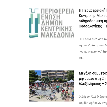
Η Περιφερειακή
Κεντρικής Μακεδ
σιδηροδρομική π
Θεσσαλονίκης – 
Η ΠΕΔΚΜ εξέδωσε το 
τη συνεδρίαση του Δ
που πραγματοποιήθηκε
τα...
Μεγάλη συμμετοχ
μηνύματα στη 2η
Αλεξάνδρειας – Σ
Ο Δήμος Αλεξάνδρεια
«Ομάδα Δράσεων Ενε