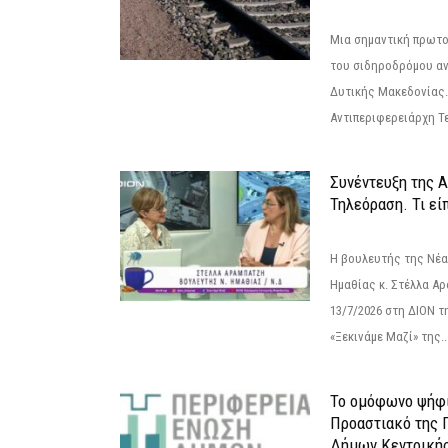
Μια σημαντική πρωτο
του σιδηροδρόμου α
Δυτικής Μακεδονίας.
Αντιπεριφερειάρχη Τε
Συνέντευξη της 
Τηλεόραση. Τι εί
Η βουλευτής της Νέ
Ημαθίας κ. Στέλλα Α
13/7/2026 στη ΔΙΟΝ τ
«Ξεκινάμε Μαζί» της..
Το ομόφωνο ψήφι
Προαστιακό της 
Δήμων Κεντρική