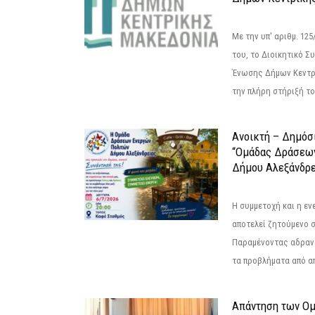
Με την υπ' αριθμ. 1
του, το Διοικητικό 
Ένωσης Δήμων Κεντρ
την πλήρη στήριξή του
Ανοικτή – Δημόσ
“Ομάδας Δράσεω
Δήμου Αλεξάνδρε
Η συμμετοχή και η ε
αποτελεί ζητούμενο 
Παραμένοντας αδραν
τα προβλήματα από απ
Απάντηση των Ο