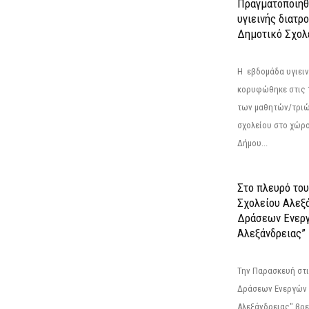
Πραγματοποιήθ
υγιεινής διατρ
Δημοτικό Σχολ
Η εβδομάδα υγιει
κορυφώθηκε στις 13
των μαθητών/τριώ
σχολείου στο χώρ
Δήμου...
Στο πλευρό του
Σχολείου Αλεξ
Δράσεων Ενερ
Αλεξάνδρειας”
Την Παρασκευή στι
Δράσεων Ενεργών
Αλεξάνδρειας" βρε