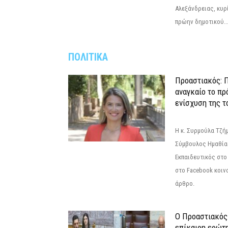
Αλεξάνδρειας, κυρ
πρώην δημοτικού..
ΠΟΛΙΤΙΚΑ
Προαστιακός: Π
αναγκαίο το πρ
ενίσχυση της τ
Η κ. Συρμούλα Τζή
Σύμβουλος Ημαθίας
Εκπαιδευτικός στο
στο Facebook κοιν
άρθρο.
Ο Προαστιακός
επίκαιρη ερώτ