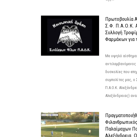
Πρωτοβουλία Α
Σ.Φ. Π.Α.Ο.Κ. 
Συλλογή Τροφί
Φαρμάκων για τ
Με υψηλό αίσθημα
αντιλαμβανόμενος 
δυσκολίες που επ
συμπολίτες μας, ο
Π.Α.Ο.Κ. Αλεξάνδρει
Αλεξάνδρειας) αναλ
Πραγματοποιήθ
Φιλανθρωπικό
Παλαίμαχων Πο
Αλεξάνδρεια. 