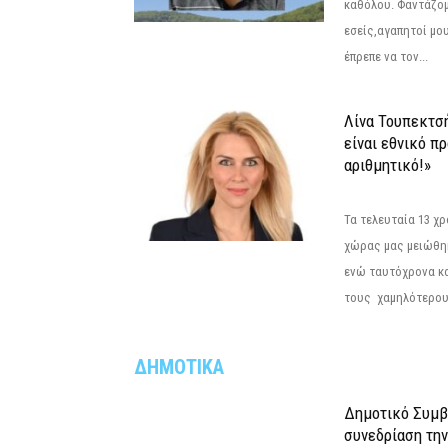
καθόλου. Φαντάζομ
εσείς,αγαπητοί μο
έπρεπε να τον...
Λίνα Τουπεκτσ
είναι εθνικό π
αριθμητικό!»
Τα τελευταία 13 χ
χώρας μας μειώθηκ
ενώ ταυτόχρονα κ
τους χαμηλότερους
ΔΗΜΟΤΙΚΑ
Δημοτικό Συμβ
συνεδρίαση την