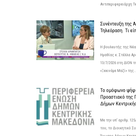
Αντιπεριφερειάρχη Τε
Συνέντευξη της 
Τηλεόραση. Τι εί
Η βουλευτής της Νέ
Ημαθίας κ. Στέλλα Α
13/7/2026 στη ΔΙΟΝ τ
«Ξεκινάμε Μαζί» της..
Το ομόφωνο ψήφι
Προαστιακό της 
Δήμων Κεντρική
Με την υπ' αριθμ. 1
του, το Διοικητικό 
Ένωσης Δήμων Κεντρ