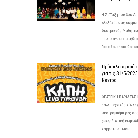
Η Στ΄Τάξη του 3ου Δ
Αλεξάνδρειας συμμετ
Θεατρικούς Μαθητικο
που πραγματοποιήθηκ
Εκπαιδευτήρια Θεσσαλ
Πρόσκληση από 
για τις 31/5/202
Κέντρο
ΘΕΑΤΡΙΚΗ ΠΑΡΑΣΤΑΣΗ
Καλλιτεχνικός Σύλλο
Θεατρομπόμπιρες σας
ξεκαρδιστική κωμωδί
Σάββατο 31 Μαίου...