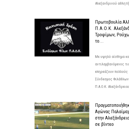
Αλεξανδρινού αθλητή 
Πρωτοβουλία Αλλ
Π.Α.Ο.Κ. Αλεξάνδ
Τροφίμων, Ρούχω
το...
Με υψηλό αίσθημα κο
αντιλαμβανόμενος τι
επηρεάζουν πολλούς 
Σύνδεσμος Φιλάθλων Π
Π.Α.Ο.Κ. Αλεξάνδρειας
Πραγματοποιήθηκ
Αγώνας Παλαίμα
στην Αλεξάνδρει
σε βίντεο