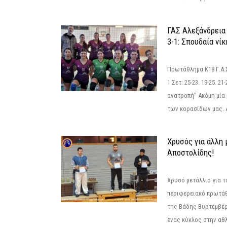
ΓΑΣ Αλεξάνδρεια
3-1: Σπουδαία νί
Πρωτάθλημα Κ18 Γ.Α.
1 Σετ: 25-23. 19-25. 21
ανατροπή" Ακόμη μία 
των κορασίδων μας. Α
Χρυσός για άλλη 
Αποστολίδης!
Χρυσό μετάλλιο για τ
περιφερειακό πρωτά
της Βάδης-Βυρτεμβέρ
ένας κύκλος στην αθ