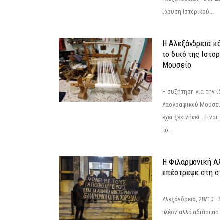
ίδρυση Ιστορικού...
Η Αλεξάνδρεια κά
το δικό της Ιστο
Μουσείο
Η συζήτηση για την ί
Λαογραφικού Μουσεί
έχει ξεκινήσει . Είνα
το...
Η Φιλαρμονική Α
επέστρεψε στη 
Αλεξάνδρεια, 28/10– 
πλέον αλλά αδιάσπασ