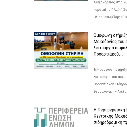
Αλεξάνδρειας στις 26
παράταξης " Λαϊκή Σ
Ηλίας Ιακωβίδης έθεσ
Ομόφωνη στήριξη
Μακεδονίας του α
λειτουργία ασφα
Προαστιακού...
Την ομόφωνη στήριξή
λειτουργία του ασφα
Προαστιακού Σιδηρο
Θεσσαλονίκη – Αλεξάν
Η Περιφερειακή
Κεντρικής Μακεδ
σιδηροδρομική π