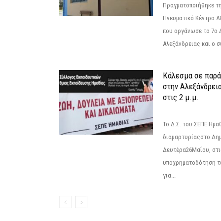
Πραγματοποιήθηκε τη
Πνευματικό Κέντρο Α
που οργάνωσε το 7ο 
Αλεξάνδρειας και ο σ
Κάλεσμα σε παρά
στην Αλεξάνδρεια
στις 2 μ.μ.
Το Δ.Σ. του ΣΕΠΕ Ημ
διαμαρτυρίαςστο Δημ
Δευτέρα26Μαΐου, στις
υποχρηματοδότηση τ
για...