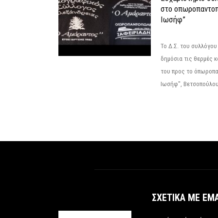
στο οπωροπαντοπ
Ιωσήφ”
Το Δ.Σ. του συλλόγο
δημόσια τις θερμές κ
του προς το όπωροπ
Ιωσήφ", Βετσοπούλου 1
ΣΧΕΤΙΚΆ ΜΕ ΕΜ