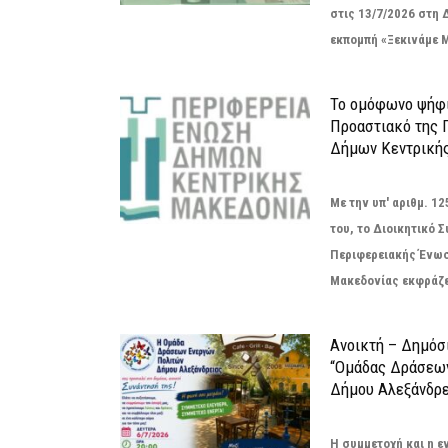
στις 13/7/2026 στη 
εκπομπή «Ξεκινάμε Μ
Το ομόφωνο ψήφι
Προαστιακό της 
Δήμων Κεντρική
Με την υπ' αριθμ. 
του, το Διοικητικό 
Περιφερειακής Ένω
Μακεδονίας εκφράζει
Ανοικτή – Δημόσ
“Ομάδας Δράσεω
Δήμου Αλεξάνδρε
Η συμμετοχή και η 