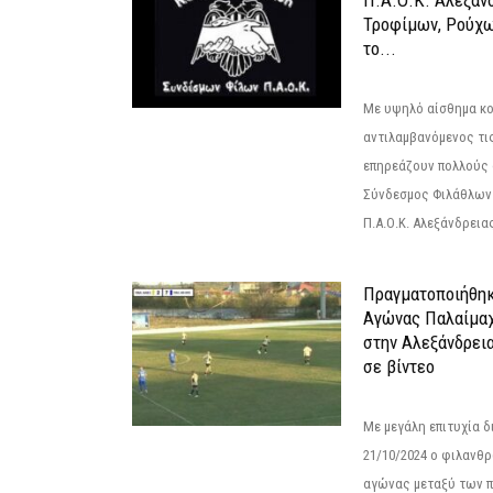
Π.Α.Ο.Κ. Αλεξάνδ
Τροφίμων, Ρούχω
το...
Με υψηλό αίσθημα κο
αντιλαμβανόμενος τι
επηρεάζουν πολλούς 
Σύνδεσμος Φιλάθλων Π
Π.Α.Ο.Κ. Αλεξάνδρειας
Πραγματοποιήθηκ
Αγώνας Παλαίμα
στην Αλεξάνδρει
σε βίντεο
Με μεγάλη επιτυχία 
21/10/2024 ο φιλανθ
αγώνας μεταξύ των π