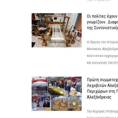
Οι πολίτες έχουν
γνωρίζουν. Διαφά
της Συντονιστική
Η ίδρυση του Ιστορι
Μουσείου Αλεξάνδρει
πολιτιστικό εγχείρημ
και κοινωνική ταυτότ
Πρώτη συμμετοχή
Λεχοβιτών Αλεξά
Περιχώρων στη Γ
Αλεξάνδρειας
Την Κυριακή 19 Οκτω