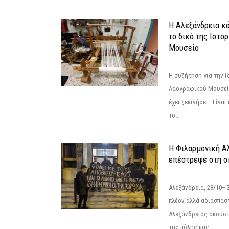
Η Αλεξάνδρεια κά
το δικό της Ιστο
Μουσείο
Η συζήτηση για την ί
Λαογραφικού Μουσεί
έχει ξεκινήσει . Είνα
το...
Η Φιλαρμονική Α
επέστρεψε στη 
Αλεξάνδρεια, 28/10– 
πλέον αλλά αδιάσπασ
Αλεξάνδρειας ακούστ
της πόλης μας....