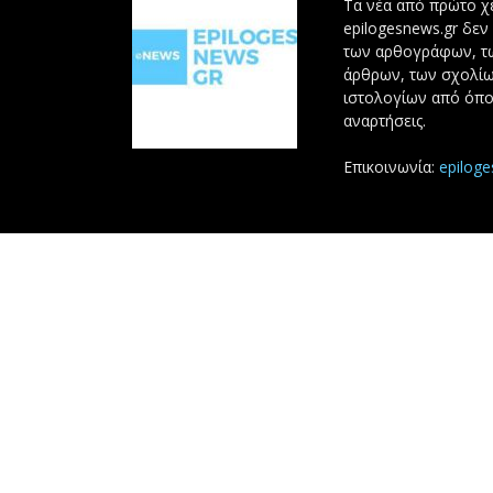
Τα νέα από πρώτο χέ
epilogesnews.gr δεν
των αρθογράφων, 
άρθρων, των σχολίω
ιστολογίων από όπο
αναρτήσεις.
Επικοινωνία:
epilog