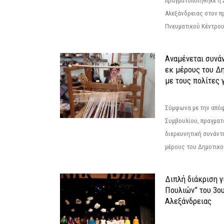
πραγματοποιήθηκε η 
Αλεξάνδρειας στον π
Πνευματικού Κέντρου
Αναμένεται συνά
εκ μέρους του Δ
με τους πολίτες γ
Σύμφωνα με την από
Συμβουλίου, πραγματ
διερευνητική συνάντ
μέρους του Δημοτικού
Διπλή διάκριση γ
Πουλιών” του 3ο
Αλεξάνδρειας