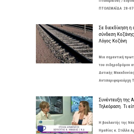
Πτολεμαΐδας / Εορδα
ΠΤΟΛΕΜΑΪΔΑ 28-07
Σε διεκδίκηση η
σύνδεση Κoζάνης
Λόγος Κοζάνη
Μια σημαντική πρωτ
του σιδηροδρόμου α
Δυτικής Μακεδονίας
Αντιπεριφερειάρχη Τ
Συνέντευξη της 
Τηλεόραση. Τι εί
Η βουλευτής της Νέ
Ημαθίας κ. Στέλλα 