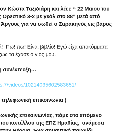
ον Κώστα Ταξιδιάρη και λέει: “ 22 Μαϊου του
Ορεστικό 3-2 με γκόλ στο 88” μετά από
 Άργους για να σωθεί ο Σαρακηνός εις βάρος
! Πω! πω! Είναι βιβλίο! Εγώ είχα αποκόμματα
ώς τα έχασε ο γιος μου.
τη συνέντευξη…
nas.7/videos/10214035602583651/
 τηλεφωνική επικοινωνία )
φωνικής επικοινωνίας, πάμε στο επόμενο
κό του κυπέλλου της ΕΠΣ Ημαθίας, ανάμεσα
στην Βέροια. Ένα σημαντικό παιχνίδι.