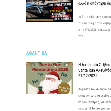
αλλά η απάντηση δε
Από τις επίσημες ανακο
την επίσκεψη του κυβερ
στις 9/6/2026 εύκολα μ
την...
ΑΘΛΗΤΙΚΑ
Η Ακαδημία Στίβου
Santa Run Αλεξάνδρ
21/12/2025
Φορέστε τον σκούφο σας
ετοιμαστείτε να γεμίσε
κουδουνίστρες, χαμόγελ
ενέργεια! Το πιο γιορτιν