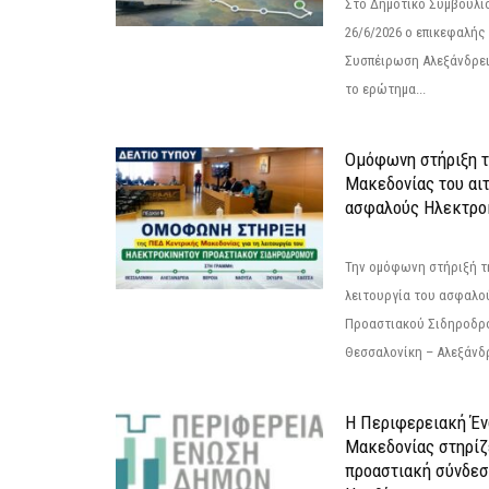
Στο Δημοτικό Συμβούλι
26/6/2026 ο επικεφαλής
Συσπέιρωση Αλεξάνδρει
το ερώτημα...
Ομόφωνη στήριξη 
Μακεδονίας του αιτ
ασφαλούς Ηλεκτροκ
Την ομόφωνη στήριξή τη
λειτουργία του ασφαλο
Προαστιακού Σιδηροδρ
Θεσσαλονίκη – Αλεξάνδρε
Η Περιφερειακή Έ
Μακεδονίας στηρίζ
προαστιακή σύνδεσ