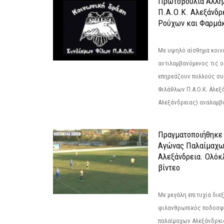
Πρωτοβουλία Αλληλ
Π.Α.Ο.Κ. Αλεξάνδρ
Ρούχων και Φαρμάκ
Με υψηλό αίσθημα κοιν
αντιλαμβανόμενος τις ο
επηρεάζουν πολλούς συ
Φιλάθλων Π.Α.Ο.Κ. Αλεξά
Αλεξάνδρειας) αναλαμβά
Πραγματοποιήθηκε
Αγώνας Παλαίμαχω
Αλεξάνδρεια. Ολόκ
βίντεο
Με μεγάλη επιτυχία διε
φιλανθρωπικός ποδοσφ
παλαίμαχων Αλεξάνδρει