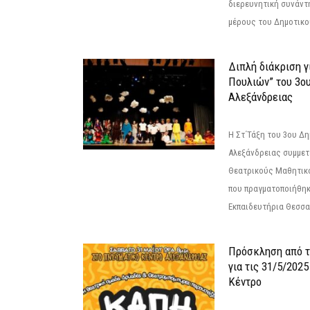
διερευνητική συνάντ
μέρους του Δημοτικού
Διπλή διάκριση γ
Πουλιών” του 3ο
Αλεξάνδρειας
Η Στ΄Τάξη του 3ου Δ
Αλεξάνδρειας συμμετ
Θεατρικούς Μαθητικο
που πραγματοποιήθηκ
Εκπαιδευτήρια Θεσσαλ
Πρόσκληση από 
για τις 31/5/202
Κέντρο