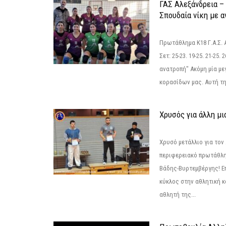
ΓΑΣ Αλεξάνδρεια – 
Σπουδαία νίκη με 
Πρωτάθλημα Κ18 Γ.Α.Σ.
Σετ: 25-23. 19-25. 21-25.
ανατροπή" Ακόμη μία με
κορασίδων μας. Αυτή τη
Χρυσός για άλλη μι
Χρυσό μετάλλιο για τον
περιφερειακό πρωτάθλη
Βάδης-Βυρτεμβέργης! Επ
κύκλος στην αθλητική κ
αθλητή της...