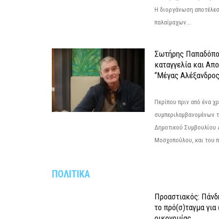
Η διοργάνωση αποτέλε
παλαίμαχων...
Σωτήρης Παπαδόπο
καταγγελία και Απ
“Μέγας Αλέξανδρος
Περίπου πριν από ένα χρ
συμπεριλαμβανομένων 
Δημοτικού Συμβουλίου 
Μοσχοπούλου, και του π
ΠΟΛΙΤΙΚΑ
Προαστιακός: Πάνδη
το πρό(σ)ταγμα για
οικονομίας