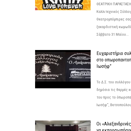
ΘΕΑΤΡΙΚΗ ΠΑΡΑΣΤΑΣΗ
Καλλιτεχνικός Σύλλο
Θεατρομπόμπιρες σας
ξεκαρδιστική κωμωδί
Σάββατο 31 Μαίου...
Ευχαριστήριο συ
στο οπωροπαντοπ
Ιωσήφ”
Το Δ.Σ. του συλλόγο
δημόσια τις θερμές κ
του προς το όπωροπ
Ιωσήφ", Βετσοπούλου 1
Οι «Αλεξανδρινέ
να εκπροσωπήσο