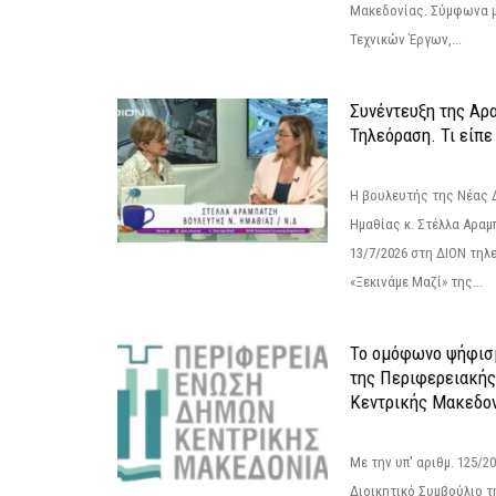
Μακεδονίας. Σύμφωνα μ
Τεχνικών Έργων,...
Συνέντευξη της Αρ
Τηλεόραση. Τι είπε
Η βουλευτής της Νέας 
Ημαθίας κ. Στέλλα Αραμ
13/7/2026 στη ΔΙΟΝ τηλ
«Ξεκινάμε Μαζί» της...
Το ομόφωνο ψήφισμ
της Περιφερειακή
Κεντρικής Μακεδο
Με την υπ' αριθμ. 125/
Διοικητικό Συμβούλιο 