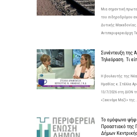
Μια σημαντική πρωτο
του σιδηροδρόμου α
Δυτικής Μακεδονίας.
Αντιπεριφερειάρχη Τε
Συνέντευξη της 
Τηλεόραση. Τι εί
Η βουλευτής της Νέ
Ημαθίας κ. Στέλλα Α
13/7/2026 στη ΔΙΟΝ τ
«Ξεκινάμε Μαζί» της..
Το ομόφωνο ψήφι
Προαστιακό της 
Δήμων Κεντρική