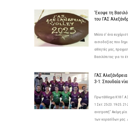
‘Εκοψε τη Βασιλό
του ΓΑΣ Αλεξάνδ
Μέσα σ' ένα ευχάριστ
αισιοδοξίας που δημ
αθλητές μας, πραγμα
Βασιλόπιτας για το έτ
ΓΑΣ Αλεξάνδρεια
3-1: Σπουδαία νί
Πρωτάθλημα Κ18 Γ.Α.
1 Σετ: 25-23. 19-25. 21
ανατροπή" Ακόμη μία 
των κορασίδων μας. Α