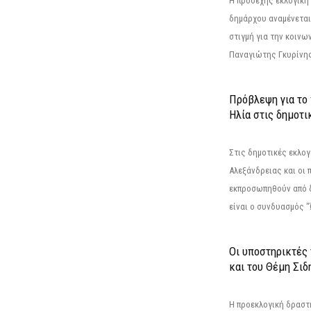
Η προσεχής εκλογική 
δημάρχου αναμένεται 
στιγμή για την κοινω
Παναγιώτης Γκυρίνης
Πρόβλεψη για το
Ηλία στις δημοτι
Στις δημοτικές εκλογ
Αλεξάνδρειας και οι 
εκπροσωπηθούν από 
είναι ο συνδυασμός "
Οι υποστηρικτές
και του Θέμη Σι
Η προεκλογική δρασ