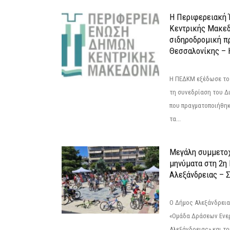
Η Περιφερειακή
Κεντρικής Μακεδ
σιδηροδρομική π
Θεσσαλονίκης – 
Η ΠΕΔΚΜ εξέδωσε το 
τη συνεδρίαση του Δ
που πραγματοποιήθηκε
τα...
Μεγάλη συμμετοχ
μηνύματα στη 2η
Αλεξάνδρειας – Σ
Ο Δήμος Αλεξάνδρεια
«Ομάδα Δράσεων Ενε
Αλεξάνδρειας» και τ