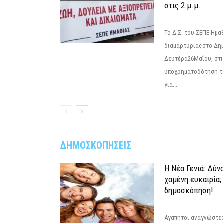
στις 2 μ.μ.
Το Δ.Σ. του ΣΕΠΕ Ημ
διαμαρτυρίαςστο Δημ
Δευτέρα26Μαΐου, στις
υποχρηματοδότηση τ
για...
ΔΗΜΟΣΚΟΠΗΣΕΙΣ
Η Νέα Γενιά: Δύν
χαμένη ευκαιρία;
δημοσκόπηση!
Αγαπητοί αναγνώστες