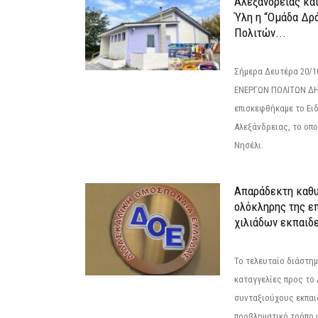
Αλεξάνδρειας κα
Ύλη η “Ομάδα Δρ
Πολιτών...
Σήμερα Δευτέρα 20/
ΕΝΕΡΓΩΝ ΠΟΛΙΤΩΝ Δ
επισκεφθήκαμε το Ει
Αλεξάνδρειας, το οπο
Νησέλι.
Απαράδεκτη καθυ
ολόκληρης της επ
χιλιάδων εκπαιδ
Το τελευταίο διάστημ
καταγγελίες προς το Δ
συνταξιούχους εκπαι
προβληματικό τρόπο 