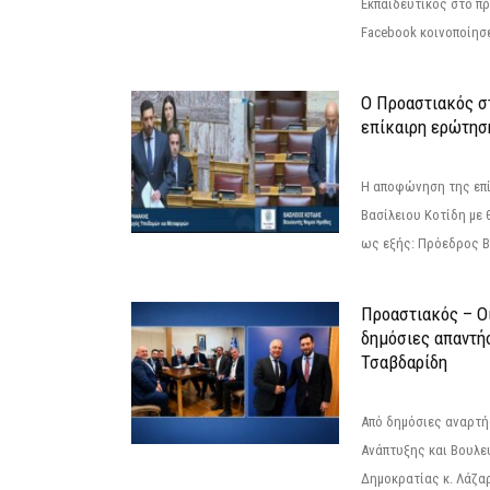
Εκπαιδευτικός στο π
Facebook κοινοποίησ
Ο Προαστιακός σ
επίκαιρη ερώτησ
Η αποφώνηση της επί
Βασίλειου Κοτίδη με 
ως εξής: Πρόεδρος Β
Προαστιακός – Οι
δημόσιες απαντή
Τσαβδαρίδη
Από δημόσιες αναρτ
Ανάπτυξης και Βουλε
Δημοκρατίας κ. Λάζα