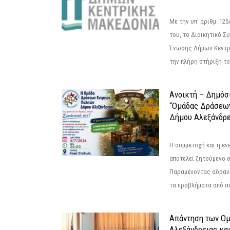
Με την υπ' αριθμ. 1
του, το Διοικητικό 
Ένωσης Δήμων Κεντρ
την πλήρη στήριξή του
Ανοικτή – Δημόσ
“Ομάδας Δράσεω
Δήμου Αλεξάνδρε
Η συμμετοχή και η ε
αποτελεί ζητούμενο 
Παραμένοντας αδραν
τα προβλήματα από απ
Απάντηση των Ο
Αλεξάνδρειας κα