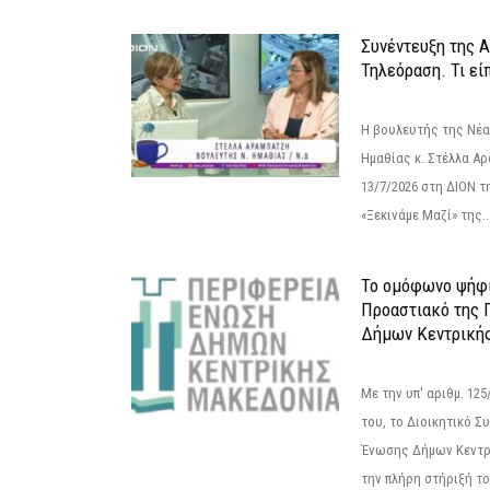
Συνέντευξη της 
Τηλεόραση. Τι εί
Η βουλευτής της Νέ
Ημαθίας κ. Στέλλα Α
13/7/2026 στη ΔΙΟΝ τ
«Ξεκινάμε Μαζί» της..
Το ομόφωνο ψήφι
Προαστιακό της 
Δήμων Κεντρική
Με την υπ' αριθμ. 1
του, το Διοικητικό 
Ένωσης Δήμων Κεντρ
την πλήρη στήριξή του