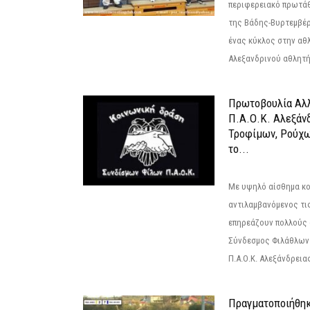
περιφερειακό πρωτά
της Βάδης-Βυρτεμβέρ
ένας κύκλος στην αθ
Αλεξανδρινού αθλητή 
Πρωτοβουλία Αλλ
Π.Α.Ο.Κ. Αλεξάνδ
Τροφίμων, Ρούχω
το...
Με υψηλό αίσθημα κο
αντιλαμβανόμενος τι
επηρεάζουν πολλούς 
Σύνδεσμος Φιλάθλων Π
Π.Α.Ο.Κ. Αλεξάνδρειας
Πραγματοποιήθηκ