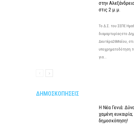
στην Αλεξάνδρεια
στις 2 μ.μ.
Το Δ.Σ. του ΣΕΠΕ Ημ
διαμαρτυρίαςστο Δημ
Δευτέρα26Μαΐου, στις
υποχρηματοδότηση τ
για...
ΔΗΜΟΣΚΟΠΗΣΕΙΣ
Η Νέα Γενιά: Δύν
χαμένη ευκαιρία;
δημοσκόπηση!