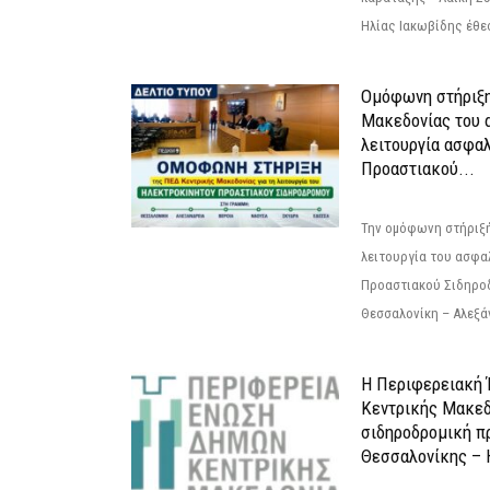
Ηλίας Ιακωβίδης έθεσ
Ομόφωνη στήριξη
Μακεδονίας του α
λειτουργία ασφα
Προαστιακού...
Την ομόφωνη στήριξή
λειτουργία του ασφα
Προαστιακού Σιδηρο
Θεσσαλονίκη – Αλεξάν
Η Περιφερειακή
Κεντρικής Μακεδ
σιδηροδρομική π
Θεσσαλονίκης – 