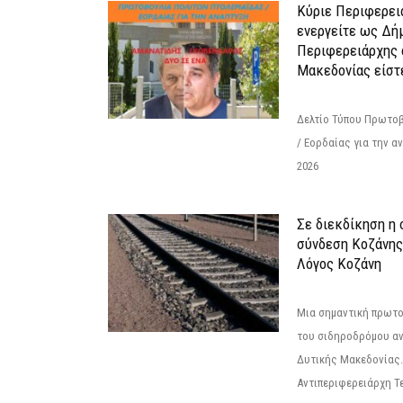
Κύριε Περιφερει
ενεργείτε ως Δή
Περιφερειάρχης 
Μακεδονίας είστ
Δελτίο Τύπου Πρωτοβ
/ Εορδαίας για την 
2026
Σε διεκδίκηση η
σύνδεση Κoζάνης
Λόγος Κοζάνη
Μια σημαντική πρωτο
του σιδηροδρόμου α
Δυτικής Μακεδονίας.
Αντιπεριφερειάρχη Τε