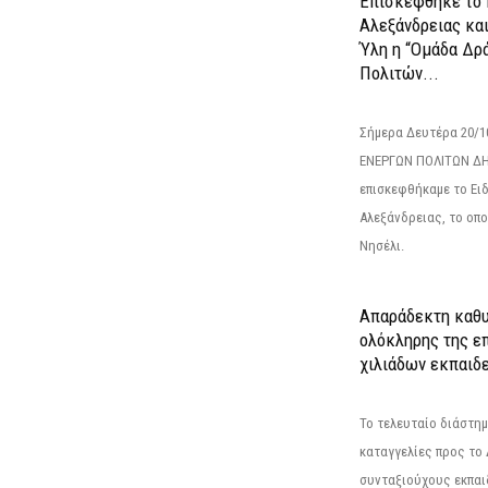
Επισκέφθηκε το 
Αλεξάνδρειας κα
Ύλη η “Ομάδα Δρ
Πολιτών...
Σήμερα Δευτέρα 20/
ΕΝΕΡΓΩΝ ΠΟΛΙΤΩΝ Δ
επισκεφθήκαμε το Ει
Αλεξάνδρειας, το οπο
Νησέλι.
Απαράδεκτη καθυ
ολόκληρης της επ
χιλιάδων εκπαιδ
Το τελευταίο διάστημ
καταγγελίες προς το Δ
συνταξιούχους εκπαι