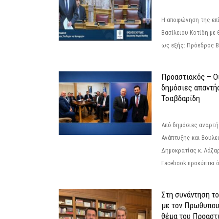
Η αποφώνηση της επί
Βασίλειου Κοτίδη με 
ως εξής: Πρόεδρος Β
Προαστιακός – Οι
δημόσιες απαντή
Τσαβδαρίδη
Από δημόσιες αναρτ
Ανάπτυξης και Βουλε
Δημοκρατίας κ. Λάζα
Facebook προκύπτει ό
Στη συνάντηση τ
με τον Πρωθυπου
θέμα του Προαστι