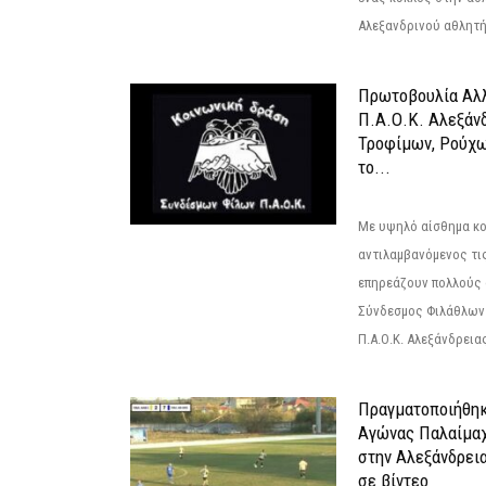
Αλεξανδρινού αθλητή 
Πρωτοβουλία Αλλ
Π.Α.Ο.Κ. Αλεξάνδ
Τροφίμων, Ρούχω
το...
Με υψηλό αίσθημα κο
αντιλαμβανόμενος τι
επηρεάζουν πολλούς 
Σύνδεσμος Φιλάθλων Π
Π.Α.Ο.Κ. Αλεξάνδρειας
Πραγματοποιήθηκ
Αγώνας Παλαίμα
στην Αλεξάνδρει
σε βίντεο