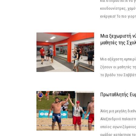
και ετοιμαστείτε να 
κουδουνίστρες, χαμό
ενέργεια! Το πιο γιορ
Μια ξεχωριστή νύ
μαθητές της Σχο
Μια αξέχαστη εμπειρί
ζήσουν οι μαθητές τ
το βράδυ του Σαββάτου
Πρωταθλητής Ευ
Άλλη μια μεγάλη διεθ
Αλεξανδρινό παλαιστ
οποίος αγωνιζόμενος
ομάδας κατέκτησε τον