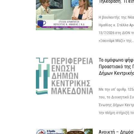
Τηλεόραση. Τι εί
Η βουλευτής της Νέ
Ημαθίας κ. Στέλλα Α
13/7/2026 στη ΔΙΟΝ τ
«Ξεκινάμε Μαζί» της..
Το ομόφωνο ψήφι
Προαστιακό της 
Δήμων Κεντρική
Με την υπ' αριθμ. 1
του, το Διοικητικό 
Ένωσης Δήμων Κεντρ
την πλήρη στήριξή του
Ανοικτή – Δημόσ