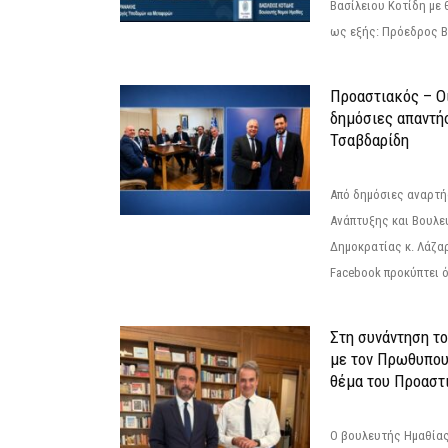
Βασίλειου Κοτίδη με 
ως εξής: Πρόεδρος Β
Προαστιακός – Οι
δημόσιες απαντή
Τσαβδαρίδη
Από δημόσιες αναρτ
Ανάπτυξης και Βουλε
Δημοκρατίας κ. Λάζα
Facebook προκύπτει ό
Στη συνάντηση τ
με τον Πρωθυπου
θέμα του Προαστι
Ο βουλευτής Ημαθίας