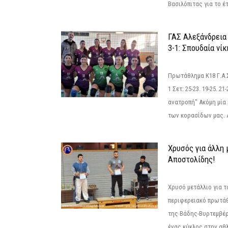
Βασιλόπιτας για το έτ
ΓΑΣ Αλεξάνδρεια
3-1: Σπουδαία νί
Πρωτάθλημα Κ18 Γ.Α.
1 Σετ: 25-23. 19-25. 21
ανατροπή" Ακόμη μία 
των κορασίδων μας. Α
Χρυσός για άλλη 
Αποστολίδης!
Χρυσό μετάλλιο για τ
περιφερειακό πρωτά
της Βάδης-Βυρτεμβέρ
ένας κύκλος στην αθ