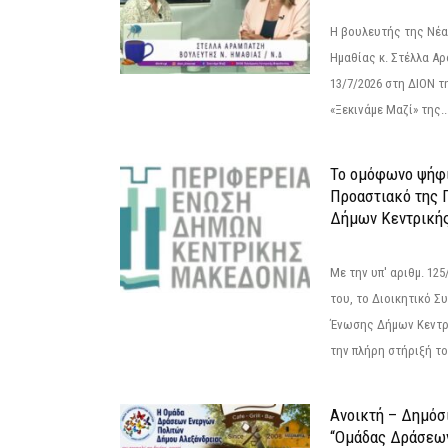
Η βουλευτής της Νέ
Ημαθίας κ. Στέλλα Α
13/7/2026 στη ΔΙΟΝ τ
«Ξεκινάμε Μαζί» της..
Το ομόφωνο ψήφι
Προαστιακό της 
Δήμων Κεντρική
Με την υπ' αριθμ. 1
του, το Διοικητικό 
Ένωσης Δήμων Κεντρ
την πλήρη στήριξή του
Ανοικτή – Δημόσ
“Ομάδας Δράσεω