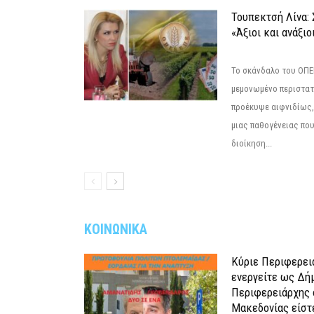
Τουπεκτσή Λίνα
«Άξιοι και ανάξιο
Το σκάνδαλο του ΟΠΕΚ
μεμονωμένο περιστατ
προέκυψε αιφνιδίως,
μιας παθογένειας που
διοίκηση...
ΚΟΙΝΩΝΙΚΑ
Κύριε Περιφερει
ενεργείτε ως Δή
Περιφερειάρχης 
Μακεδονίας είστ