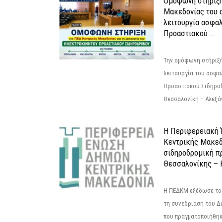
Ομόφωνη στήριξη
Μακεδονίας του α
λειτουργία ασφα
Προαστιακού...
Την ομόφωνη στήριξή
λειτουργία του ασφα
Προαστιακού Σιδηρο
Θεσσαλονίκη – Αλεξάν
Η Περιφερειακή
Κεντρικής Μακεδ
σιδηροδρομική π
Θεσσαλονίκης – 
Η ΠΕΔΚΜ εξέδωσε το 
τη συνεδρίαση του Δ
που πραγματοποιήθηκε