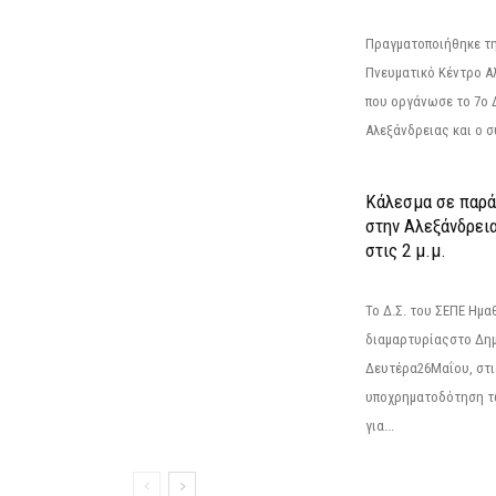
Πραγματοποιήθηκε τη
Πνευματικό Κέντρο Α
που οργάνωσε το 7ο 
Αλεξάνδρειας και ο σ
Κάλεσμα σε παρά
στην Αλεξάνδρεια
στις 2 μ.μ.
Το Δ.Σ. του ΣΕΠΕ Ημ
διαμαρτυρίαςστο Δημ
Δευτέρα26Μαΐου, στις
υποχρηματοδότηση τ
για...