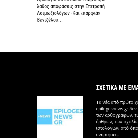
λάθος αποφάσεις στην Επιτροπή
Λοιμωξιολόγων -Και «καρφιά»
Βενιζέλου...
ΣΧΕΤΙΚΆ ΜΕ ΕΜ
Τα νέα από πρώτο χέ
epilogesnews.gr δεν
των αρθογράφων, 
άρθρων, των σχολίω
ιστολογίων από όπο
αναρτήσεις.