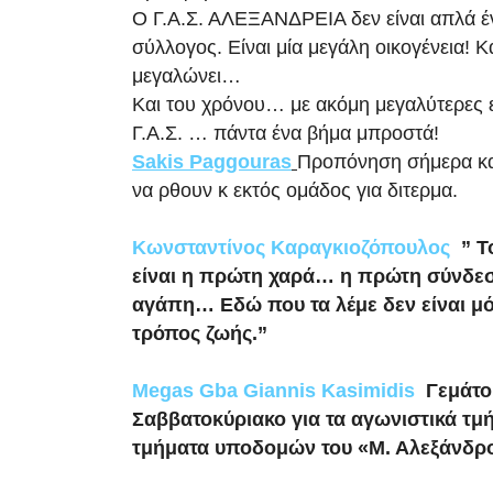
Ο Γ.Α.Σ. ΑΛΕΞΑΝΔΡΕΙΑ δεν είναι απλά έ
σύλλογος. Είναι μία μεγάλη οικογένεια! Κ
μεγαλώνει…
Και του χρόνου… με ακόμη μεγαλύτερες 
Γ.Α.Σ. … πάντα ένα βήμα μπροστά!
Sakis Paggouras
Προπόνηση σήμερα κα
να ρθουν κ εκτός ομάδος για διτερμα.
Κωνσταντίνος Καραγκιοζόπουλος
” 
είναι η πρώτη χαρά… η πρώτη σύνδ
αγάπη… Εδώ που τα λέμε δεν είναι μό
τρόπος ζωής.”
Megas Gba Giannis Kasimidis
Γεμάτο
Σαββατοκύριακο για τα αγωνιστικά τμή
τμήματα υποδομών του «Μ. Αλεξάνδρο