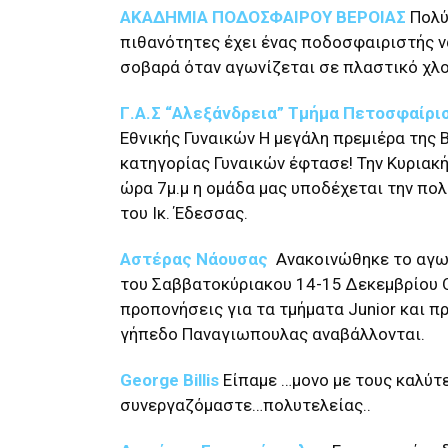
ΑΚΑΔΗΜΙΑ ΠΟΔΟΣΦΑΙΡΟΥ ΒΕΡΟΙΑΣ
Πολύ
πιθανότητες έχει ένας ποδοσφαιριστής ν
σοβαρά όταν αγωνίζεται σε πλαστικό χλ
Γ.Α.Σ “Αλεξάνδρεια” Τμήμα Πετοσφαίρ
Εθνικής Γυναικών Η μεγάλη πρεμιέρα της Β
κατηγορίας Γυναικών έφτασε! Την Κυριακ
ώρα 7μ.μ η ομάδα μας υποδέχεται την πο
του Ικ. Έδεσσας.
Αστέρας Νάουσας
Ανακοινώθηκε το αγω
του Σαββατοκύριακου 14-15 Δεκεμβρίου 
προπονήσεις για τα τμήματα Junior και π
γήπεδο Παναγιωπουλας αναβάλλονται.
George Billis
Είπαμε …μονο με τους καλύτ
συνεργαζόμαστε…πολυτελείας..