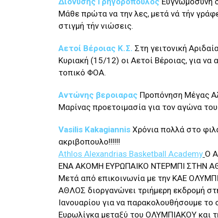
Διονύσης Γρηγορόπουλος
Ευγνωμοσύνη δ
Μάθε πρώτα να την λες, μετά νά τήν γράφ
στιγμή τήν νιώσεις.
Αετοί Βέροιας Κ.Σ.
Στη γειτονική Αριδαί
Κυριακή (15/12) οι Αετοί Βέροιας, για να
τοπικό ΦΟΑ.
Αντώνης βεροιαρας
Προπόνηση Μέγας Α
Μαρίνας προετοιμασία για τον αγώνα το
Vasilis Kakagiannis
Χρόνια πολλά στο φιλ
ακριβοπουλο!!!!!!
Athlos Alexandrias Basketball Academy
Ο 
ΕΝΑ ΑΚΟΜΗ ΕΥΡΩΠΑΙΚΟ ΝΤΕΡΜΠΙ ΣΤΗΝ ΑΘ
Μετά από επικοινωνία με την ΚΑΕ ΟΛΥΜ
ΑΘΛΟΣ διοργανώνει τριήμερη εκδρομή στη
Ιανουαρίου για να παρακολουθήσουμε το 
Ευρωλίγκα μεταξύ του ΟΛΥΜΠΙΑΚΟΥ και