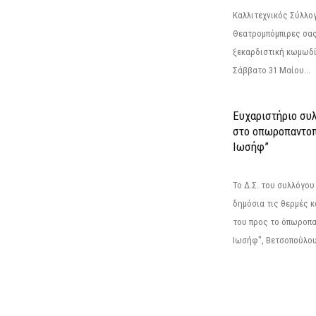
Καλλιτεχνικός Σύλλο
Θεατρομπόμπιρες σας
ξεκαρδιστική κωμωδί
Σάββατο 31 Μαίου...
Ευχαριστήριο συ
στο οπωροπαντοπ
Ιωσήφ”
Το Δ.Σ. του συλλόγο
δημόσια τις θερμές κ
του προς το όπωροπ
Ιωσήφ", Βετσοπούλου 1