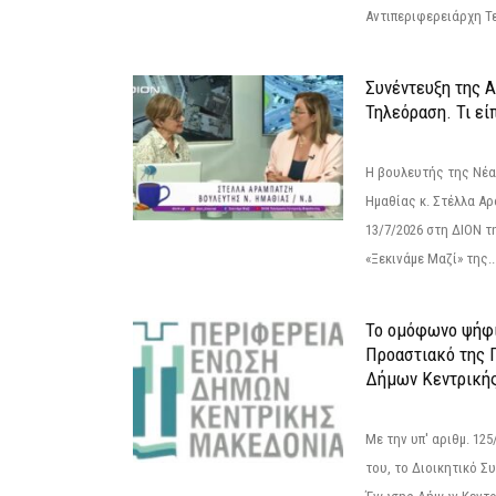
Αντιπεριφερειάρχη Τε
Συνέντευξη της 
Τηλεόραση. Τι εί
Η βουλευτής της Νέ
Ημαθίας κ. Στέλλα Α
13/7/2026 στη ΔΙΟΝ τ
«Ξεκινάμε Μαζί» της..
Το ομόφωνο ψήφι
Προαστιακό της 
Δήμων Κεντρική
Με την υπ' αριθμ. 1
του, το Διοικητικό 