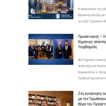
Η αποφώνηση της επί
Βασίλειου Κοτίδη με 
ως εξής: Πρόεδρος Β
Προαστιακός – Οι
δημόσιες απαντή
Τσαβδαρίδη
Από δημόσιες αναρτ
Ανάπτυξης και Βουλε
Δημοκρατίας κ. Λάζα
Facebook προκύπτει ό
Στη συνάντηση τ
με τον Πρωθυπου
θέμα του Προαστι