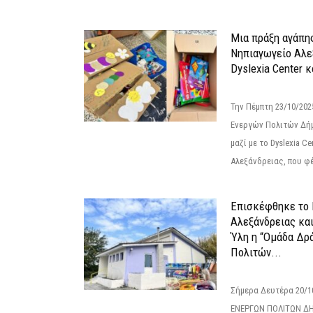
Μια πράξη αγάπης
Νηπιαγωγείο Αλε
Dyslexia Center κ
Την Πέμπτη 23/10/20
Ενεργών Πολιτών Δή
μαζί με το Dyslexia C
Αλεξάνδρειας, που φέ
Επισκέφθηκε το 
Αλεξάνδρειας κα
Ύλη η “Ομάδα Δρ
Πολιτών...
Σήμερα Δευτέρα 20/
ΕΝΕΡΓΩΝ ΠΟΛΙΤΩΝ Δ