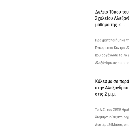
Δελτίο Τύπου το
Σχολείου Αλεξάνδ
μάθημα της κ....
Πραγματοποιήθηκε τη
Πνευματικό Κέντρο Α
που οργάνωσε το 7ο 
Αλεξάνδρειας και ο σ
Κάλεσμα σε παρά
στην Αλεξάνδρεια
στις 2 μ.μ.
Το Δ.Σ. του ΣΕΠΕ Ημ
διαμαρτυρίαςστο Δημ
Δευτέρα26Μαΐου, στις