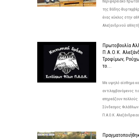
περιφερειακό πρωτά
της Βάδης-Βυρτεμβέρ
ένας κύκλος στην αθ
Αλεξανδρινού αθλητή 
Πρωτοβουλία Αλλ
Π.Α.Ο.Κ. Αλεξάνδ
Τροφίμων, Ρούχω
το...
Με υψηλό αίσθημα κο
αντιλαμβανόμενος τι
επηρεάζουν πολλούς 
Σύνδεσμος Φιλάθλων Π
Π.Α.Ο.Κ. Αλεξάνδρειας
Πραγματοποιήθηκ