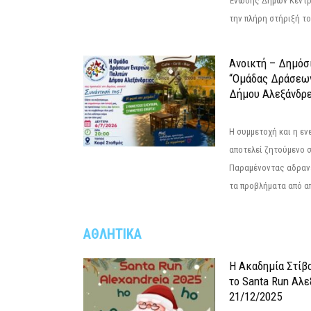
Ένωσης Δήμων Κεντρ
την πλήρη στήριξή του
Ανοικτή – Δημόσ
“Ομάδας Δράσεω
Δήμου Αλεξάνδρε
Η συμμετοχή και η ε
αποτελεί ζητούμενο 
Παραμένοντας αδραν
τα προβλήματα από απ
ΑΘΛΗΤΙΚΑ
Η Ακαδημία Στίβ
το Santa Run Αλε
21/12/2025