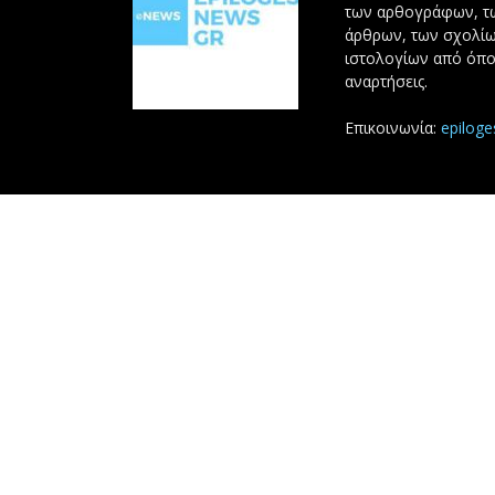
των αρθογράφων, 
άρθρων, των σχολίω
ιστολογίων από όπο
αναρτήσεις.
Επικοινωνία:
epilog