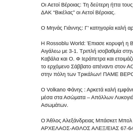
Οι Αετοί Βέροιας: Τη δεύτερη ήττα το
ΔΑΚ “Βικέλας” οι Αετοί Βέροιας.
Ο Μηνάς Γιάννης: Γ’ κατηγορία καλή 
Η Rossoblu World: Έπιασε κορυφή η 
Αιγάλεω με 3-1. Τριπλή ισοβαθμία στη
Καβάλα και Ο. Φ Ιεράπετρα και ετοιμάζ
το ερχόμενο Σάββατο απέναντι στον Α
στην πόλη των Τρικάλων! ΠΑΜΕ ΒΕΡΟ
Ο Volkano Φάνης : Αρκετά καλή εμφάν
μέσα στα Ασώματα – Απόλλων Λυκογιά
Ασωμάτων.
Ο Άθλος Αλεξάνδρειας Μπάσκετ Μπολ
ΑΡΧΕΛΑΟΣ-ΑΘΛΟΣ ΑΛΕΞ/ΕΙΑΣ 67-6