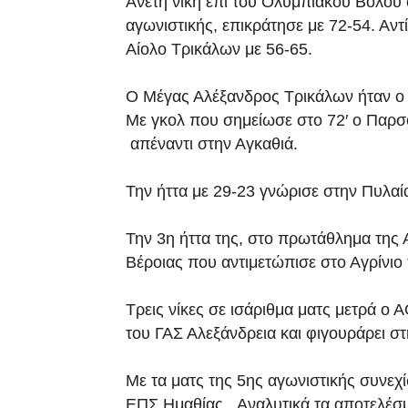
Άνετη νίκη επί του Ολυμπιακού Βόλου 
αγωνιστικής, επικράτησε με 72-54. Αντ
Αίολο Τρικάλων με 56-65.
Ο Μέγας Αλέξανδρος Τρικάλων ήταν ο ν
Με γκολ που σημείωσε στο 72′ ο Παρσό
απέναντι στην Αγκαθιά.
Την ήττα με 29-23 γνώρισε στην Πυλαί
Την 3η ήττα της, στο πρωτάθλημα της 
Βέροιας που αντιμετώπισε στο Αγρίνιο
Τρεις νίκες σε ισάριθμα ματς μετρά ο 
του ΓΑΣ Αλεξάνδρεια και φιγουράρει σ
Με τα ματς της 5ης αγωνιστικής συνεχ
ΕΠΣ Ημαθίας. Αναλυτικά τα αποτελέσ