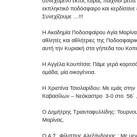
συνεχόμενο εκτός έδρας παιχνίδι μέσ
εκπληκτικό ποδόσφαιρο και κερδίσανε 
Συνεχίζουμε …!!!
Η Ακαδημία Ποδοσφαίρου Αγία Μαρίνα:
αθλητές και αθλήτριες της Ποδοσφαιρ
αυτή την Κυριακή στα γήπεδα του Κο
Η Αγγέλα Κουπίτσα: Πάμε γερά κοριτσά
ομάδα, μία οικογένεια.
Η Χριστίνα Τσιολαρίδου: Με εμάς στην 
Καβασίλων – Νεόκαστρο 3-0 στο 56΄ , 
Ο Δημήτρης Τριανταφυλλίδης: Τουρνου
Μαρίνας.
Ο Α.Σ. Φίλιππος Αλεξάνδρειας : Με με