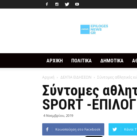
Epilogesnews
ΑΡΧΙΚΗ
ΠΟΛΙΤΙΚΑ
ΔΗΜΟΤΙΚΑ
Α
Αρχική
ΔΕΛΤΙΑ ΕΙΔΗΣΕΩΝ
Σύντομες αθλητικές ει
Σύντομες αθλητ
SPORT -ΕΠΙΛΟΓ
4 Νοεμβρίου, 2019
Κοινοποίηση στο Facebook
Κάντε T