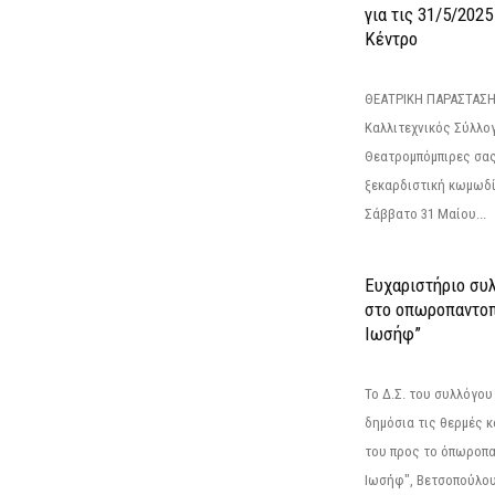
για τις 31/5/202
Κέντρο
ΘΕΑΤΡΙΚΗ ΠΑΡΑΣΤΑΣΗ
Καλλιτεχνικός Σύλλο
Θεατρομπόμπιρες σας
ξεκαρδιστική κωμωδί
Σάββατο 31 Μαίου...
Ευχαριστήριο συ
στο οπωροπαντοπ
Ιωσήφ”
Το Δ.Σ. του συλλόγο
δημόσια τις θερμές κ
του προς το όπωροπ
Ιωσήφ", Βετσοπούλου 1