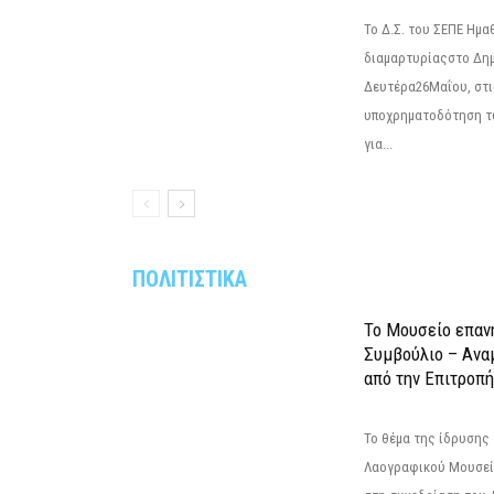
Το Δ.Σ. του ΣΕΠΕ Ημ
διαμαρτυρίαςστο Δημ
Δευτέρα26Μαΐου, στις
υποχρηματοδότηση τ
για...
ΠΟΛΙΤΙΣΤΙΚΑ
Το Μουσείο επαν
Συμβούλιο – Ανα
από την Επιτροπή
Το θέμα της ίδρυσης 
Λαογραφικού Μουσεί