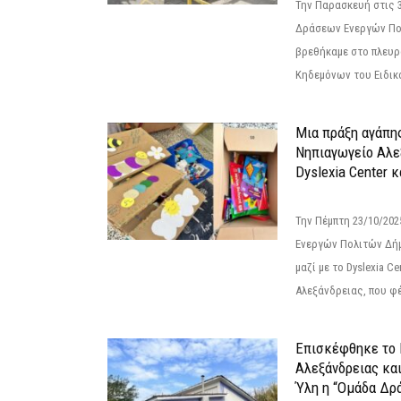
Την Παρασκευή στις 
Δράσεων Ενεργών Πο
βρεθήκαμε στο πλευρ
Κηδεμόνων του Ειδικο
Μια πράξη αγάπης
Νηπιαγωγείο Αλε
Dyslexia Center κ
Την Πέμπτη 23/10/20
Ενεργών Πολιτών Δή
μαζί με το Dyslexia C
Αλεξάνδρειας, που φέ
Επισκέφθηκε το 
Αλεξάνδρειας κα
Ύλη η “Ομάδα Δρ