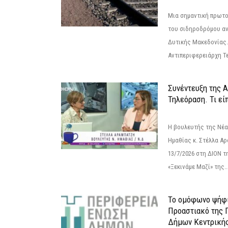
Μια σημαντική πρωτο
του σιδηροδρόμου α
Δυτικής Μακεδονίας.
Αντιπεριφερειάρχη Τε
Συνέντευξη της 
Τηλεόραση. Τι εί
Η βουλευτής της Νέ
Ημαθίας κ. Στέλλα Α
13/7/2026 στη ΔΙΟΝ τ
«Ξεκινάμε Μαζί» της..
Το ομόφωνο ψήφι
Προαστιακό της 
Δήμων Κεντρική