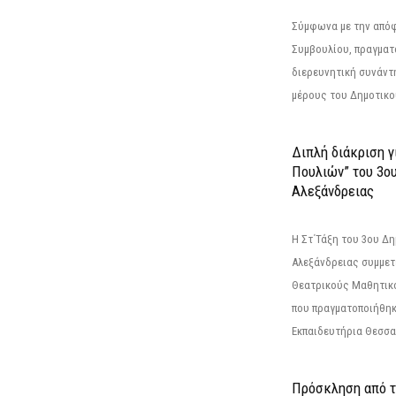
Σύμφωνα με την από
Συμβουλίου, πραγματ
διερευνητική συνάντ
μέρους του Δημοτικού
Διπλή διάκριση γ
Πουλιών” του 3ο
Αλεξάνδρειας
Η Στ΄Τάξη του 3ου Δ
Αλεξάνδρειας συμμετ
Θεατρικούς Μαθητικο
που πραγματοποιήθηκ
Εκπαιδευτήρια Θεσσαλ
Πρόσκληση από 