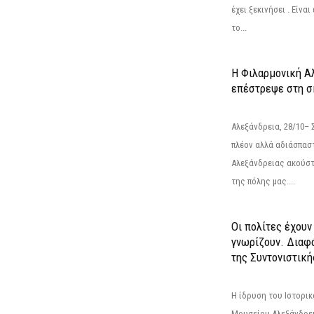
έχει ξεκινήσει . Είνα
το...
Η Φιλαρμονική Α
επέστρεψε στη 
Αλεξάνδρεια, 28/10– 
πλέον αλλά αδιάσπασ
Αλεξάνδρειας ακούστ
της πόλης μας....
Οι πολίτες έχουν
γνωρίζουν. Διαφά
της Συντονιστική
Η ίδρυση του Ιστορι
Μουσείου Αλεξάνδρει