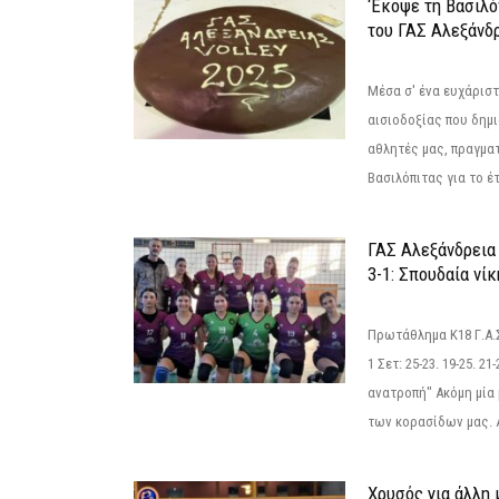
‘Εκοψε τη Βασιλό
του ΓΑΣ Αλεξάνδ
Μέσα σ' ένα ευχάριστ
αισιοδοξίας που δημ
αθλητές μας, πραγμα
Βασιλόπιτας για το έτ
ΓΑΣ Αλεξάνδρεια
3-1: Σπουδαία νί
Πρωτάθλημα Κ18 Γ.Α.
1 Σετ: 25-23. 19-25. 21
ανατροπή" Ακόμη μία 
των κορασίδων μας. Α
Χρυσός για άλλη 