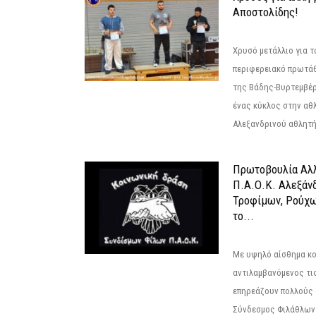
Αποστολίδης!
Χρυσό μετάλλιο για τ
περιφερειακό πρωτά
της Βάδης-Βυρτεμβέρ
ένας κύκλος στην αθ
Αλεξανδρινού αθλητή 
Πρωτοβουλία Αλλ
Π.Α.Ο.Κ. Αλεξάνδ
Τροφίμων, Ρούχω
το...
Με υψηλό αίσθημα κο
αντιλαμβανόμενος τι
επηρεάζουν πολλούς 
Σύνδεσμος Φιλάθλων Π