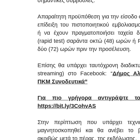
σημαντικές συμβουλές.
Απαραίτητη προϋπόθεση για την είσοδο σ
επίδειξη του πιστοποιητικού εμβολιασμ
ή
να έχουν πραγματοποιήσει ταχεία δ
(rapid test)
σαράντα οκτώ (48) ωρών ή 
δύο (72) ωρών πριν την προσέλευση.
Επίσης θα υπάρχει ταυτόχρονη διαδικτυ
streaming) στο
Facebook
: “
Δήμος Αλ
ΠΚΜ Συνοδευτικά”
Για πιο γρήγορα αντιγράψτε τ
https://bit.ly/3CohvAS
Στην περίπτωση που υπάρχει τεχν
μαγνητοσκοπηθεί και θα ανέβει το β
ακριβώς μετά το πέρας, της εκδήλωσης.