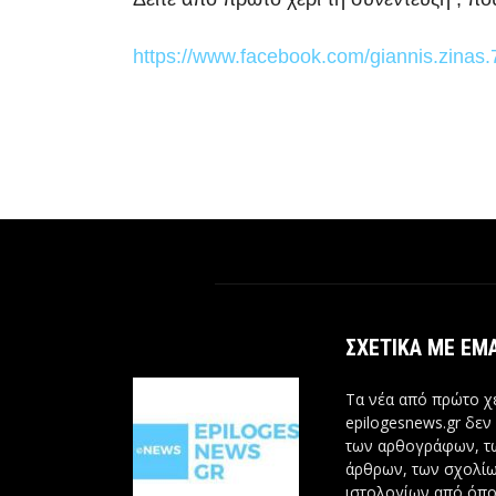
https://www.facebook.com/giannis.zinas
ΣΧΕΤΙΚΆ ΜΕ ΕΜ
Τα νέα από πρώτο χέ
epilogesnews.gr δεν
των αρθογράφων, 
άρθρων, των σχολίω
ιστολογίων από όπο