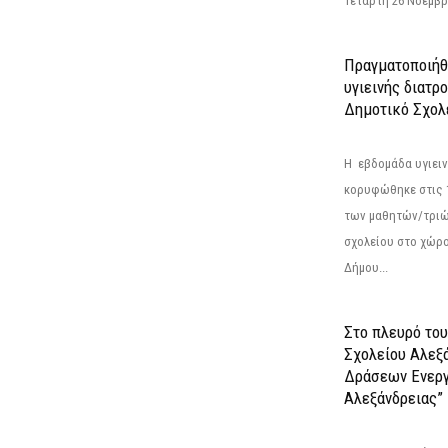
Τετάρτη 26 Νοεμβρί
Πραγματοποιήθ
υγιεινής διατρ
Δημοτικό Σχολ
Η εβδομάδα υγιει
κορυφώθηκε στις 13
των μαθητών/τριώ
σχολείου στο χώρ
Δήμου...
Στο πλευρό του
Σχολείου Αλεξ
Δράσεων Ενερ
Αλεξάνδρειας”