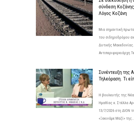
Σε διεκδίκηση η
σύνδεση Κoζάνης
Λόγος Κοζάνη
Μια σημαντική πρωτο
του σιδηροδρόμου α
Δυτικής Μακεδονίας.
Αντιπεριφερειάρχη Τε
Συνέντευξη της 
Τηλεόραση. Τι εί
Η βουλευτής της Νέ
Ημαθίας κ. Στέλλα Α
13/7/2026 στη ΔΙΟΝ τ
«Ξεκινάμε Μαζί» της..