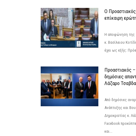
Ο Προαστιακός
επίκαιρη ερώτ
Η αποφώνηση της 
κ. Βασίλειου Κοτί
έχει ως εξής: Πρόε
Προαστιακός – 
δημόσιες απαντ
Λάζαρο Τσαβδα
Από δημόσιες ανα
Ανάπτυξης και Βου
Δημοκρατίας κ. Λ
Facebook προκύπτε
και...