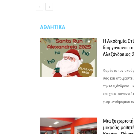
ΑΘΛΗΤΙΚΑ
Η Ακαδημία Στ
διοργανώνει το
Αλεξάνδρειας 2
Φορέστε τον σκούφ
σας και ετοιμαστεί
τηνΑλεξάνδρεια… 
και χριστουγεννιάτ
γιορτινόδρομικό eve
Μια ξεχωριστή 
μικρούς μαθητ
Καράτε «Πήγασ