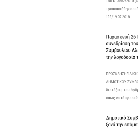
του Ν. 3852/2010 (Φ
τροποποιήθηκε από 
133/19.07.2018...
Παρασκευή 26 Ι
συνεδρίαση το
Συμβουλίου Αλ
την λογοδοσία τ
ΠΡΟΣΚΛΗΣΗΕΙΔΙΚΗ
ΔΗΜΟΤΙΚΟΥ ΣΥΜΒΟ
διατάξεις του άρθρ
όπως αυτό προστέθ
Δημοτικό Συμβο
ξανά την επόμεν