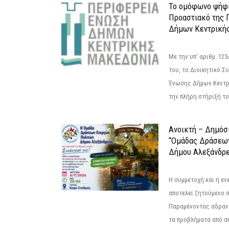
Το ομόφωνο ψήφι
Προαστιακό της 
Δήμων Κεντρική
Με την υπ' αριθμ. 1
του, το Διοικητικό 
Ένωσης Δήμων Κεντρ
την πλήρη στήριξή του
Ανοικτή – Δημόσ
“Ομάδας Δράσεω
Δήμου Αλεξάνδρε
Η συμμετοχή και η ε
αποτελεί ζητούμενο 
Παραμένοντας αδραν
τα προβλήματα από απ