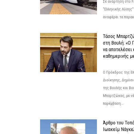
Σε ανάρτηση στο F
"Ελληνικής Λύσης"
αναφέρει τα παρακά
Τάσος Μπαρτζ
στη Βουλή: «Ο 
να αποτελέσει 
καθημερινής με
Ο Πρόεδρος της Ε
Διοίκησης, Δημόσι
της Βουλής και Βο
Μπαρτζώκας, με νέ
παρέμβαση...
Άρθρο του Τοπ
Ιωακείμ Νάγκε