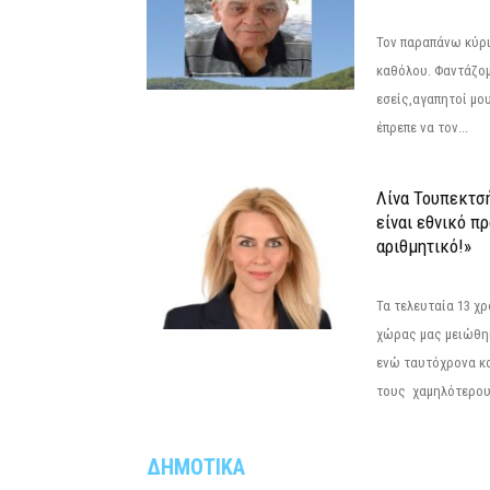
Τον παραπάνω κύρι
καθόλου. Φαντάζομ
εσείς,αγαπητοί μο
έπρεπε να τον...
Λίνα Τουπεκτσ
είναι εθνικό π
αριθμητικό!»
Τα τελευταία 13 χ
χώρας μας μειώθηκ
ενώ ταυτόχρονα κ
τους χαμηλότερους
ΔΗΜΟΤΙΚΑ