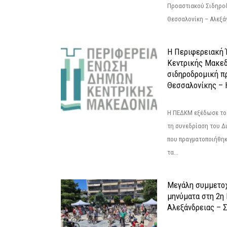
Προαστιακού Σιδηρο
Θεσσαλονίκη – Αλεξάν
Η Περιφερειακή
Κεντρικής Μακεδ
σιδηροδρομική π
Θεσσαλονίκης – 
Η ΠΕΔΚΜ εξέδωσε το 
τη συνεδρίαση του Δ
που πραγματοποιήθηκε
τα...
Μεγάλη συμμετοχ
μηνύματα στη 2η
Αλεξάνδρειας – Σ