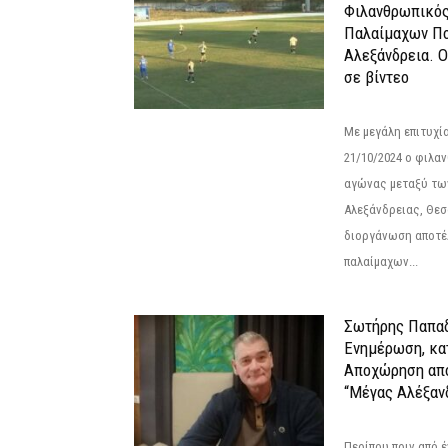
Φιλανθρωπικό
Παλαίμαχων Πο
Αλεξάνδρεια. 
σε βίντεο
Με μεγάλη επιτυχί
21/10/2024 ο φιλ
αγώνας μεταξύ τω
Αλεξάνδρειας, Θεσ
διοργάνωση αποτέ
παλαίμαχων...
Σωτήρης Παπαδ
Ενημέρωση, κα
Αποχώρηση από
“Μέγας Αλέξαν
Περίπου πριν από έ