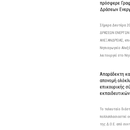
πρόσφερε Γραφ
Δράσεων Ενεργ
Σήμερα Δευτέρα 2
ΔΡΑΣΕΩΝ ΕΝΕΡΓΩΝ
ΑΛΕΞΑΝΔΡΕΙΑΣ, επι
Νηπιαγωγείο Αλεξά
λειτουργεί στο Νησ
Απαράδεκτη κα
απονομή ολόκλ
επικουρικής σύ
εκπαιδευτικών
Το τελευταίο διάσ
πολλαπλασιαστεί οι
της Δ.Ο.Ε. από συ