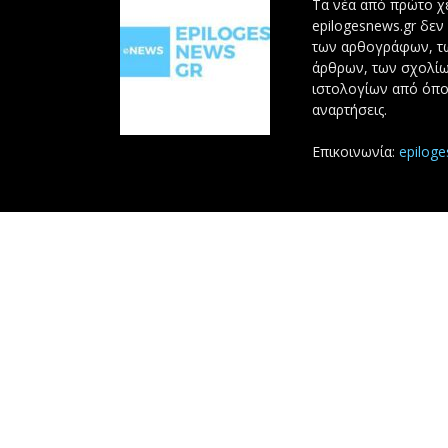
Τα νέα από πρώτο χέ
epilogesnews.gr δεν
των αρθογράφων, 
άρθρων, των σχολίω
ιστολογίων από όπο
αναρτήσεις.
Επικοινωνία:
epilog