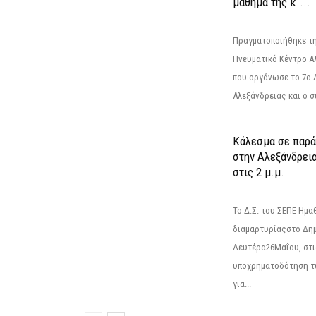
μάθημα της κ....
Πραγματοποιήθηκε τη
Πνευματικό Κέντρο Α
που οργάνωσε το 7ο 
Αλεξάνδρειας και ο σ
Κάλεσμα σε παρά
στην Αλεξάνδρεια
στις 2 μ.μ.
Το Δ.Σ. του ΣΕΠΕ Ημ
διαμαρτυρίαςστο Δημ
Δευτέρα26Μαΐου, στις
υποχρηματοδότηση τ
για...