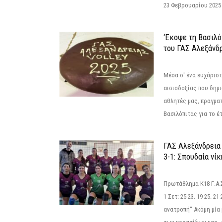
23 Φεβρουαρίου 2025 
‘Εκοψε τη Βασιλό
του ΓΑΣ Αλεξάνδ
Μέσα σ' ένα ευχάριστ
αισιοδοξίας που δημ
αθλητές μας, πραγμα
Βασιλόπιτας για το έτ
ΓΑΣ Αλεξάνδρεια
3-1: Σπουδαία νί
Πρωτάθλημα Κ18 Γ.Α.
1 Σετ: 25-23. 19-25. 21
ανατροπή" Ακόμη μία 