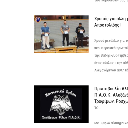
των κορασίδων μας. Α
Χρυσός για άλλη 
Αποστολίδης!
Χρυσό μετάλλιο για τ
περιφερειακό πρωτά
της Βάδης-Βυρτεμβέρ
ένας κύκλος στην αθ
Αλεξανδρινού αθλητή 
Πρωτοβουλία Αλλ
Π.Α.Ο.Κ. Αλεξάνδ
Τροφίμων, Ρούχω
το...
Με υψηλό αίσθημα κο