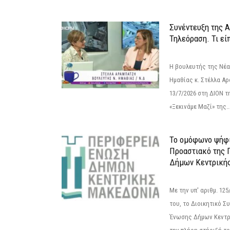
Συνέντευξη της 
Τηλεόραση. Τι εί
Η βουλευτής της Νέ
Ημαθίας κ. Στέλλα Α
13/7/2026 στη ΔΙΟΝ τ
«Ξεκινάμε Μαζί» της..
Το ομόφωνο ψήφι
Προαστιακό της 
Δήμων Κεντρική
Με την υπ' αριθμ. 1
του, το Διοικητικό 
Ένωσης Δήμων Κεντρ