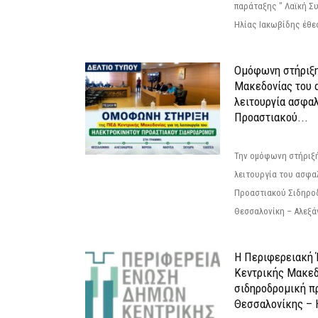
παράταξης " Λαϊκή Σ
Ηλίας Ιακωβίδης έθεσ
Ομόφωνη στήριξη
Μακεδονίας του α
λειτουργία ασφα
Προαστιακού...
Την ομόφωνη στήριξή
λειτουργία του ασφα
Προαστιακού Σιδηρο
Θεσσαλονίκη – Αλεξάν
Η Περιφερειακή
Κεντρικής Μακεδ
σιδηροδρομική π
Θεσσαλονίκης – 