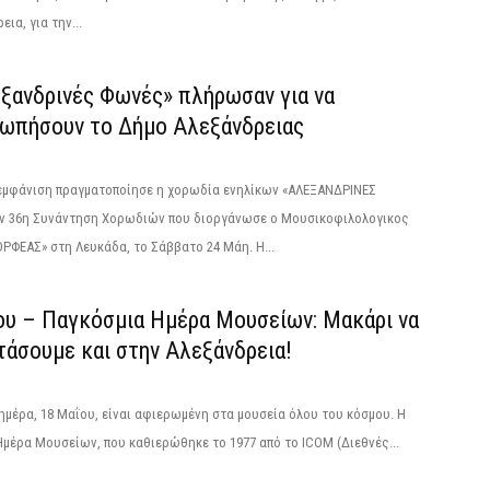
εια, για την...
εξανδρινές Φωνές» πλήρωσαν για να
ωπήσουν το Δήμο Αλεξάνδρειας
 εμφάνιση πραγματοποίησε η χορωδία ενηλίκων «ΑΛΕΞΑΝΔΡΙΝΕΣ
ν 36η Συνάντηση Χορωδιών που διοργάνωσε ο Μουσικοφιλολογικος
ΡΦΕΑΣ» στη Λευκάδα, το Σάββατο 24 Μάη. Η...
ου – Παγκόσμια Ημέρα Μουσείων: Μακάρι να
τάσουμε και στην Αλεξάνδρεια!
ημέρα, 18 Μαΐου, είναι αφιερωμένη στα μουσεία όλου του κόσμου. Η
μέρα Μουσείων, που καθιερώθηκε το 1977 από το ICOM (Διεθνές...