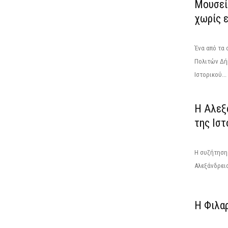
Μουσεί
χωρίς 
Ένα από τα 
Πολιτών Δήμ
Ιστορικού...
Η Αλεξά
της Ισ
Η συζήτηση
Αλεξάνδρεια 
Η Φιλα