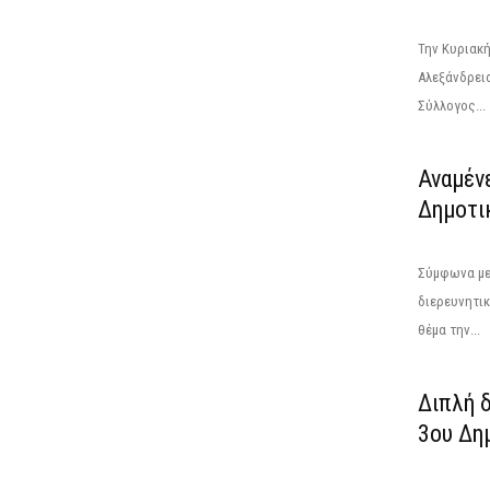
Την Κυριακή
Αλεξάνδρει
Σύλλογος...
Αναμένε
Δημοτικ
Σύμφωνα με
διερευνητικ
θέμα την...
Διπλή δ
3ου Δη