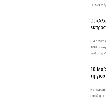
11, Αλεξανδρ
Οι «Αλ
εκπροσ
Εξαιρετική
ΦΩΝΕΣ» στη
σύλλογος «Ο
18 Μαΐ
τη γιορ
Η σημερινή 
Παγκόσμια Η