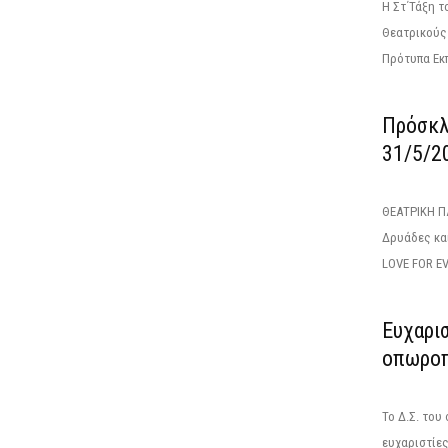
Η Στ΄Τάξη τ
Θεατρικούς
Πρότυπα Εκπ
Πρόσκλ
31/5/2
ΘΕΑΤΡΙΚΗ Π
Δρυάδες κα
LOVE FOR EV
Ευχαρι
οπωροπ
Το Δ.Σ. του
ευχαριστίε