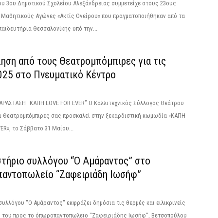
ου 3ου Δημοτικού Σχολείου Αλεξάνδρειας συμμετείχε στους 23ους
 Μαθητικούς Αγώνες «Ακτίς Ονείρου» που πραγματοποιήθηκαν από τα
αιδευτήρια Θεσσαλονίκης υπό την...
ηση από τους Θεατρομπόμπιρες για τις
025 στο Πνευματικό Κέντρο
ΑΡΑΣΤΑΣΗ ¨ΚΑΠΗ LOVE FOR EVER” O Καλλιτεχνικός Σύλλογος Θεάτρου
ι Θεατρομπόμπιρες σας προσκαλεί στην ξεκαρδιστική κωμωδία «ΚΑΠΗ
ER», το Σάββατο 31 Μαίου...
στήριο συλλόγου “Ο Αμάραντος” στο
αντοπωλείο “Ζαφειριάδη Ιωσήφ”
 συλλόγου "Ο Αμάραντος" εκφράζει δημόσια τις θερμές και ειλικρινείς
ς του προς το όπωροπαντοπωλειο "Ζαφειριάδης Ιωσήφ", Βετσοπούλου