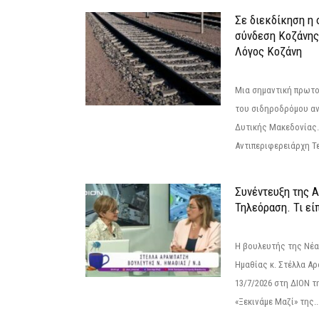
Σε διεκδίκηση η
σύνδεση Κoζάνης
Λόγος Κοζάνη
Μια σημαντική πρωτο
του σιδηροδρόμου α
Δυτικής Μακεδονίας.
Αντιπεριφερειάρχη Τε
Συνέντευξη της 
Τηλεόραση. Τι εί
Η βουλευτής της Νέ
Ημαθίας κ. Στέλλα Α
13/7/2026 στη ΔΙΟΝ τ
«Ξεκινάμε Μαζί» της..