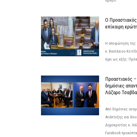
άρθρο.
Ο Προαστιακός
επίκαιρη ερώτ
Η αποφώνηση της 
κ. Βασίλειου Κοτί
έχει ως εξής: Πρόε
Προαστιακός – 
δημόσιες απαντ
Λάζαρο Τσαβδα
Από δημόσιες ανα
Ανάπτυξης και Βου
Δημοκρατίας κ. Λ
Facebook προκύπτε