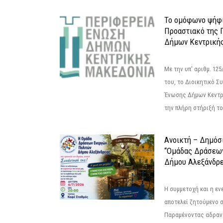
Το ομόφωνο ψήφι
Προαστιακό της 
Δήμων Κεντρική
Με την υπ' αριθμ. 1
του, το Διοικητικό 
Ένωσης Δήμων Κεντρ
την πλήρη στήριξή του
Ανοικτή – Δημόσ
“Ομάδας Δράσεω
Δήμου Αλεξάνδρε
Η συμμετοχή και η ε
αποτελεί ζητούμενο 
Παραμένοντας αδραν