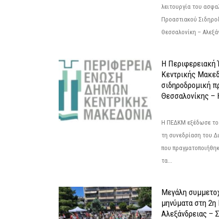
λειτουργία του ασφα
Προαστιακού Σιδηρο
Θεσσαλονίκη – Αλεξάν
Η Περιφερειακή
Κεντρικής Μακεδ
σιδηροδρομική π
Θεσσαλονίκης – 
Η ΠΕΔΚΜ εξέδωσε το 
τη συνεδρίαση του Δ
που πραγματοποιήθηκε
τα...
Μεγάλη συμμετοχ
μηνύματα στη 2η
Αλεξάνδρειας – Σ