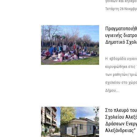
γονέων και κηδεμ
Τετάρτη 26 Νοεμβρί
Πραγματοποιήθ
υγιεινής διατρ
Δημοτικό Σχολ
Η εβδομάδα υγιει
κορυφώθηκε στις 13
των μαθητών/τριώ
σχολείου στο χώρ
Δήμου...
Στο πλευρό του
Σχολείου Αλεξ
Δράσεων Ενερ
Αλεξάνδρειας”