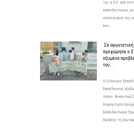
της Δ.Ο.Ε. από συ
εκπαιδευτικούς γι
υπολογισμού της ε
που...
Σε αγωνιστική
προχώρησε ο Σ
οξυμένα προβλ
του...
Ο Σύλλογος Εκπαι
Εκπαίδευσης εξέδ
τύπου. Αναλυτικά 
διαμαρτυρία προχ
Εκπαιδευτικών Πρ
Ημαθίας τη Δευτέρα