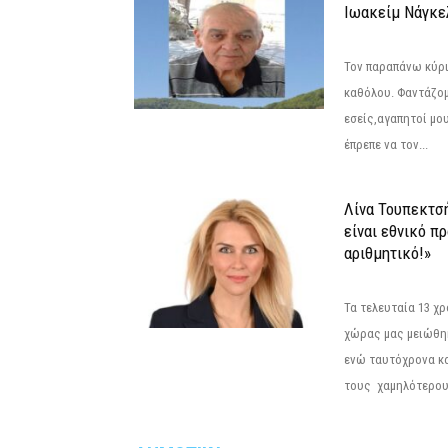
Ιωακείμ Νάγκε
Τον παραπάνω κύρι
καθόλου. Φαντάζομ
εσείς,αγαπητοί μο
έπρεπε να τον...
Λίνα Τουπεκτσ
είναι εθνικό π
αριθμητικό!»
Τα τελευταία 13 χ
χώρας μας μειώθηκ
ενώ ταυτόχρονα κ
τους χαμηλότερους