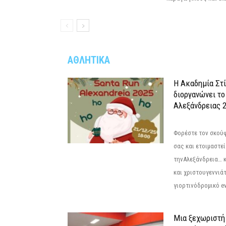
ΑΘΛΗΤΙΚΑ
Η Ακαδημία Στ
διοργανώνει το
Αλεξάνδρειας 2
Φορέστε τον σκούφ
σας και ετοιμαστεί
τηνΑλεξάνδρεια… 
και χριστουγεννιάτ
γιορτινόδρομικό eve
Μια ξεχωριστή 