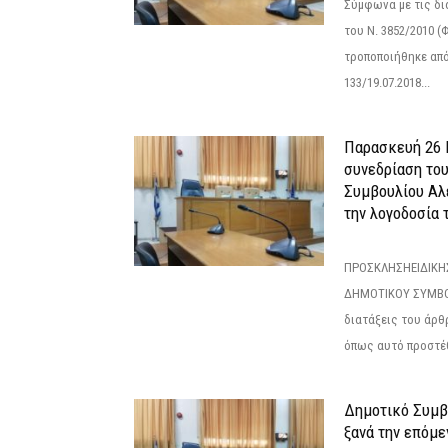
Σύμφωνα με τις δι
του Ν. 3852/2010 (Φ
τροποποιήθηκε από 
133/19.07.2018...
Παρασκευή 26 Ι
συνεδρίαση το
Συμβουλίου Αλ
την λογοδοσία τ
ΠΡΟΣΚΛΗΣΗΕΙΔΙΚΗ
ΔΗΜΟΤΙΚΟΥ ΣΥΜΒΟ
διατάξεις του άρθρ
όπως αυτό προστέθ
Δημοτικό Συμβο
ξανά την επόμεν