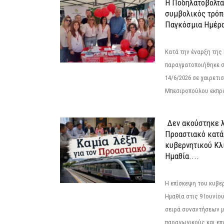
Η Ποδηλατοβολτα 
συμβολικός τρόπο
Παγκόσμια Ημέρα
Κατά την έναρξη της
παραγματοποιήθηκε σ
14/6/2026 σε χαιρετισμ
Μπεσιροπούλου εκπρό
Δεν ακούστηκε λ
Προαστιακό κατά
κυβερνητικού Κλ
Ημαθία....
Η επίσκεψη του κυβε
Ημαθία στις 9 Ιουνίο
σειρά συναντήσεων μ
παραγωγικούς και επι