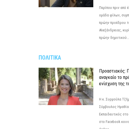
Περίπου πριν από έ
ομάδα φίλων, συμ
πρώην προέδρου τ
Αλεξάνδρειας, κυρ
πρώην δημοτικού..
ΠΟΛΙΤΙΚΑ
Προαστιακός: Π
αναγκαίο το πρ
ενίσχυση της τ
Η κ. Συρμούλα Τζή
Σύμβουλος Ημαθίας
Εκπαιδευτικός στο
στο Facebook κοιν