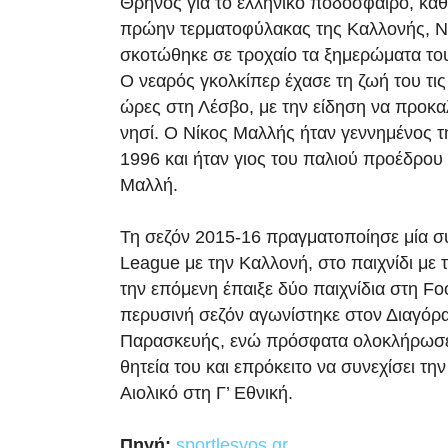
Θρήνος για το ελληνικό ποδόσφαιρο, κα
πρώην τερματοφύλακας της Καλλονής, Ν
σκοτώθηκε σε τροχαίο τα ξημερώματα του
Ο νεαρός γκολκίπερ έχασε τη ζωή του τι
ώρες στη Λέσβο, με την είδηση να προκαλ
νησί. Ο Νίκος Μαλλής ήταν γεννημένος τ
1996 και ήταν γιος του παλιού προέδρου
Μαλλή.
Τη σεζόν 2015-16 πραγματοποίησε μία σ
League με την Καλλονή, στο παιχνίδι με
την επόμενη έπαιξε δύο παιχνίδια στη Fo
περυσινή σεζόν αγωνίστηκε στον Διαγόρα
Παρασκευής, ενώ πρόσφατα ολοκλήρωσε 
θητεία του και επρόκειτο να συνεχίσει τη
Αιολικό στη Γ’ Εθνική.
Πηγή:
sportlesvos.gr