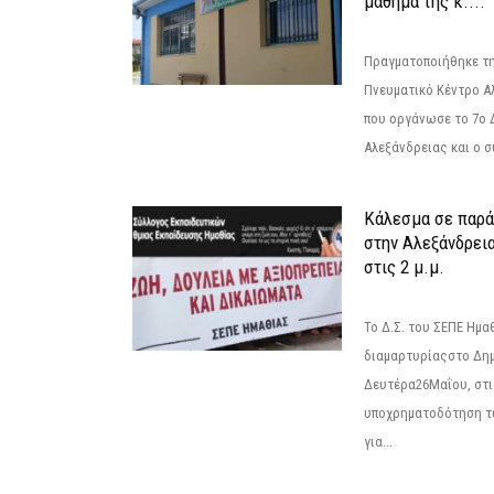
μάθημα της κ....
Πραγματοποιήθηκε τη
Πνευματικό Κέντρο Α
που οργάνωσε το 7ο 
Αλεξάνδρειας και ο σ
Κάλεσμα σε παρά
στην Αλεξάνδρεια
στις 2 μ.μ.
Το Δ.Σ. του ΣΕΠΕ Ημ
διαμαρτυρίαςστο Δημ
Δευτέρα26Μαΐου, στις
υποχρηματοδότηση τ
για...