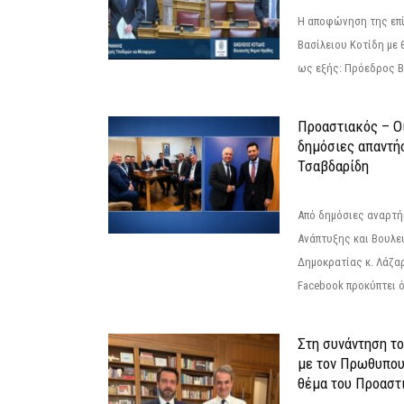
Η αποφώνηση της επί
Βασίλειου Κοτίδη με 
ως εξής: Πρόεδρος Β
Προαστιακός – Οι
δημόσιες απαντή
Τσαβδαρίδη
Από δημόσιες αναρτ
Ανάπτυξης και Βουλε
Δημοκρατίας κ. Λάζα
Facebook προκύπτει ό
Στη συνάντηση τ
με τον Πρωθυπου
θέμα του Προαστι