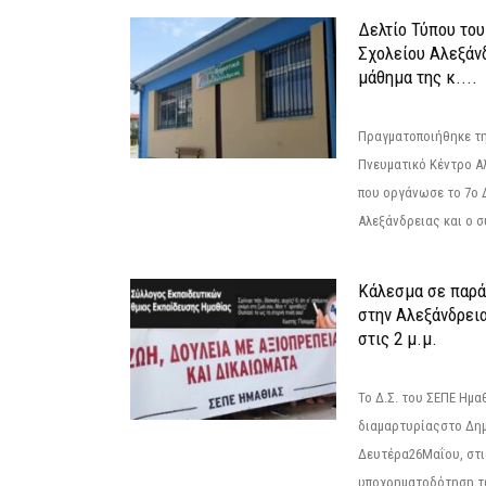
Δελτίο Τύπου το
Σχολείου Αλεξάνδ
μάθημα της κ....
Πραγματοποιήθηκε τη
Πνευματικό Κέντρο Α
που οργάνωσε το 7ο 
Αλεξάνδρειας και ο σ
Κάλεσμα σε παρά
στην Αλεξάνδρεια
στις 2 μ.μ.
Το Δ.Σ. του ΣΕΠΕ Ημ
διαμαρτυρίαςστο Δημ
Δευτέρα26Μαΐου, στις
υποχρηματοδότηση τ