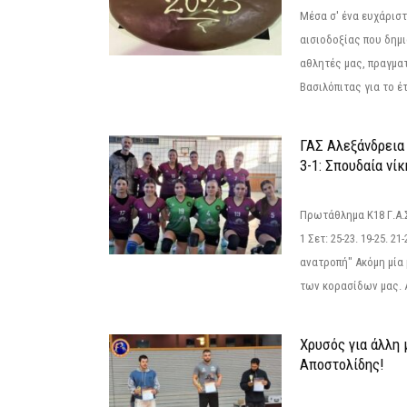
Μέσα σ' ένα ευχάριστ
αισιοδοξίας που δημ
αθλητές μας, πραγμα
Βασιλόπιτας για το έτ
ΓΑΣ Αλεξάνδρεια
3-1: Σπουδαία νί
Πρωτάθλημα Κ18 Γ.Α.
1 Σετ: 25-23. 19-25. 21
ανατροπή" Ακόμη μία 
των κορασίδων μας. Α
Χρυσός για άλλη 
Αποστολίδης!