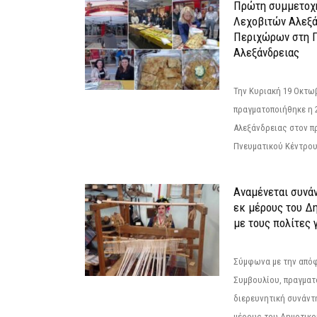
Πρώτη συμμετοχή
Λεχοβιτών Αλεξά
Περιχώρων στη Γ
Αλεξάνδρειας
Την Κυριακή 19 Οκτω
πραγματοποιήθηκε η 
Αλεξάνδρειας στον π
Πνευματικού Κέντρου
Αναμένεται συνά
εκ μέρους του Δ
με τους πολίτες γ
Σύμφωνα με την από
Συμβουλίου, πραγματ
διερευνητική συνάντ
μέρους του Δημοτικού