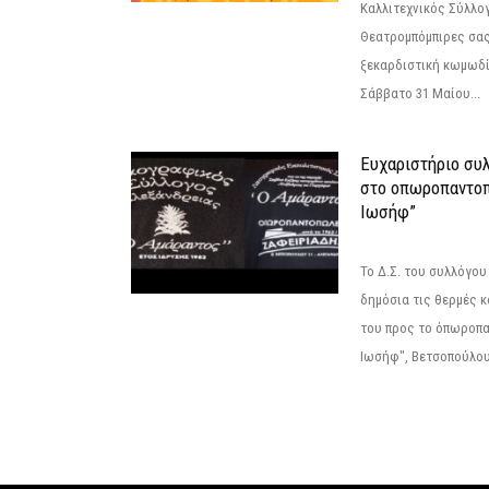
Καλλιτεχνικός Σύλλο
Θεατρομπόμπιρες σας
ξεκαρδιστική κωμωδί
Σάββατο 31 Μαίου...
Ευχαριστήριο συ
στο οπωροπαντοπ
Ιωσήφ”
Το Δ.Σ. του συλλόγο
δημόσια τις θερμές κ
του προς το όπωροπ
Ιωσήφ", Βετσοπούλου 1