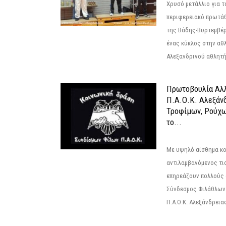
Χρυσό μετάλλιο για τ
περιφερειακό πρωτά
της Βάδης-Βυρτεμβέρ
ένας κύκλος στην αθ
Αλεξανδρινού αθλητή 
Πρωτοβουλία Αλλ
Π.Α.Ο.Κ. Αλεξάνδ
Τροφίμων, Ρούχω
το...
Με υψηλό αίσθημα κο
αντιλαμβανόμενος τι
επηρεάζουν πολλούς 
Σύνδεσμος Φιλάθλων Π
Π.Α.Ο.Κ. Αλεξάνδρειας