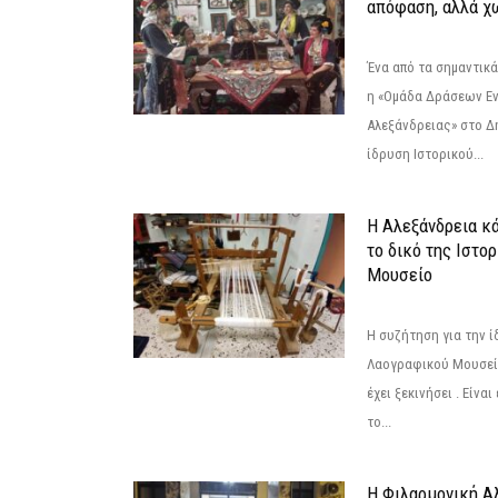
απόφαση, αλλά χ
Ένα από τα σημαντικά
η «Ομάδα Δράσεων Ε
Αλεξάνδρειας» στο Δη
ίδρυση Ιστορικού...
Η Αλεξάνδρεια κά
το δικό της Ιστο
Μουσείο
Η συζήτηση για την ί
Λαογραφικού Μουσεί
έχει ξεκινήσει . Είνα
το...
Η Φιλαρμονική Α