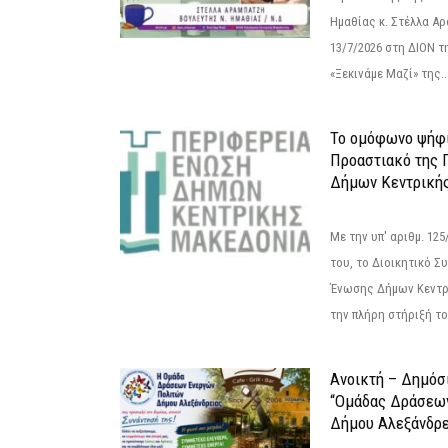
Ημαθίας κ. Στέλλα Α
13/7/2026 στη ΔΙΟΝ τ
«Ξεκινάμε Μαζί» της..
Το ομόφωνο ψήφι
Προαστιακό της 
Δήμων Κεντρική
Με την υπ' αριθμ. 1
του, το Διοικητικό 
Ένωσης Δήμων Κεντρ
την πλήρη στήριξή του
Ανοικτή – Δημόσ
“Ομάδας Δράσεω
Δήμου Αλεξάνδρε