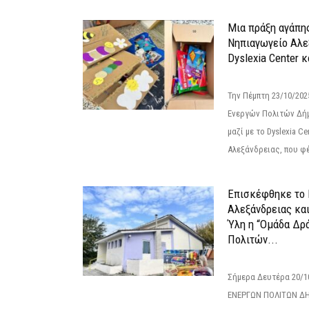
Μια πράξη αγάπης
Νηπιαγωγείο Αλε
Dyslexia Center κ
Την Πέμπτη 23/10/20
Ενεργών Πολιτών Δή
μαζί με το Dyslexia C
Αλεξάνδρειας, που φέ
Επισκέφθηκε το 
Αλεξάνδρειας κα
Ύλη η “Ομάδα Δρ
Πολιτών...
Σήμερα Δευτέρα 20/
ΕΝΕΡΓΩΝ ΠΟΛΙΤΩΝ Δ