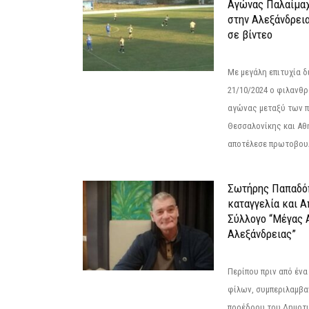
Αγώνας Παλαίμα
στην Αλεξάνδρει
σε βίντεο
Με μεγάλη επιτυχία 
21/10/2024 ο φιλανθ
αγώνας μεταξύ των π
Θεσσαλονίκης και Αθ
αποτέλεσε πρωτοβουλ
Σωτήρης Παπαδό
καταγγελία και 
Σύλλογο “Μέγας 
Αλεξάνδρειας”
Περίπου πριν από ένα
φίλων, συμπεριλαμβ
προέδρου του Δημοτ