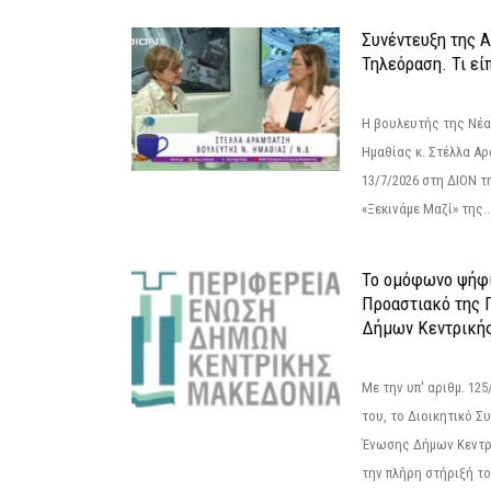
Συνέντευξη της 
Τηλεόραση. Τι εί
Η βουλευτής της Νέ
Ημαθίας κ. Στέλλα Α
13/7/2026 στη ΔΙΟΝ τ
«Ξεκινάμε Μαζί» της..
Το ομόφωνο ψήφι
Προαστιακό της 
Δήμων Κεντρική
Με την υπ' αριθμ. 1
του, το Διοικητικό 
Ένωσης Δήμων Κεντρ
την πλήρη στήριξή του