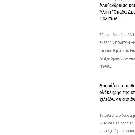
Αλεξάνδρειας κα
Ύλη η “Ομάδα Δρ
Πολιτών...
Σήμερα Δευτέρα 20/
ΕΝΕΡΓΩΝ ΠΟΛΙΤΩΝ Δ
επισκεφθήκαμε το Ει
Αλεξάνδρειας, το οπο
Νησέλι.
Απαράδεκτη καθυ
ολόκληρης της επ
χιλιάδων εκπαιδ
Το τελευταίο διάστημ
καταγγελίες προς το Δ
συνταξιούχους εκπαι