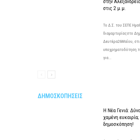
στην Αλεξάνδρεια
στις 2 μ.μ.
Το Δ.Σ. του ΣΕΠΕ Ημ
διαμαρτυρίαςστο Δημ
Δευτέρα26Μαΐου, στις
υποχρηματοδότηση τ
για...
ΔΗΜΟΣΚΟΠΗΣΕΙΣ
Η Νέα Γενιά: Δύν
χαμένη ευκαιρία;
δημοσκόπηση!