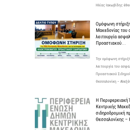
Ηλίας Ιακωβίδης έθεσ
Ομόφωνη στήριξη
Μακεδονίας του α
λειτουργία ασφα
Προαστιακού...
Την ομόφωνη στήριξή
λειτουργία του ασφα
Προαστιακού Σιδηρο
Θεσσαλονίκη – Αλεξάν
Η Περιφερειακή
Κεντρικής Μακεδ
σιδηροδρομική π
Θεσσαλονίκης – 