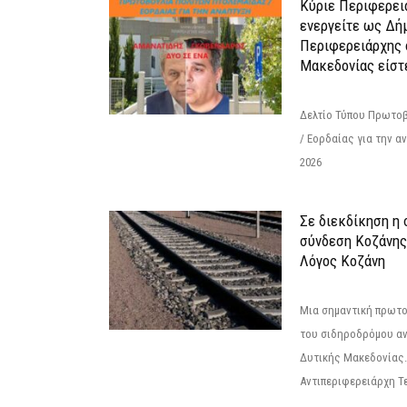
Κύριε Περιφερει
ενεργείτε ως Δή
Περιφερειάρχης 
Μακεδονίας είστ
Δελτίο Τύπου Πρωτοβ
/ Εορδαίας για την 
2026
Σε διεκδίκηση η
σύνδεση Κoζάνης
Λόγος Κοζάνη
Μια σημαντική πρωτο
του σιδηροδρόμου α
Δυτικής Μακεδονίας.
Αντιπεριφερειάρχη Τε