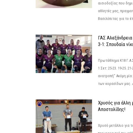
αισιοδοξίας που δημ
αθλητές μας, πραγμα
Βασιλόπιτας για το έτ
ΓΑΣ Αλεξάνδρεια
3-1: Σπουδαία νί
Πρωτάθλημα Κ18 Γ.Α.
1 Σετ: 25-23. 19-25. 21
ανατροπή" Ακόμη μία 
των κορασίδων μας. Α
Χρυσός για άλλη 
Αποστολίδης!
Χρυσό μετάλλιο για τ