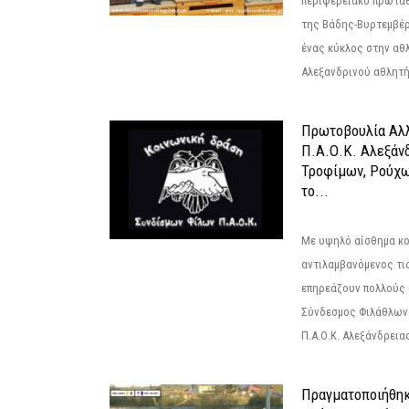
περιφερειακό πρωτά
της Βάδης-Βυρτεμβέρ
ένας κύκλος στην αθ
Αλεξανδρινού αθλητή 
Πρωτοβουλία Αλλ
Π.Α.Ο.Κ. Αλεξάνδ
Τροφίμων, Ρούχω
το...
Με υψηλό αίσθημα κο
αντιλαμβανόμενος τι
επηρεάζουν πολλούς 
Σύνδεσμος Φιλάθλων Π
Π.Α.Ο.Κ. Αλεξάνδρειας
Πραγματοποιήθηκ